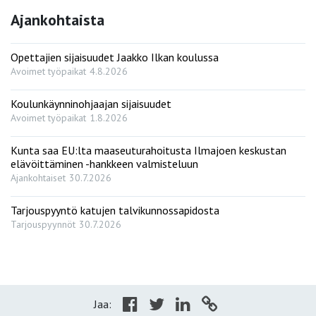
Ajankohtaista
Opettajien sijaisuudet Jaakko Ilkan koulussa
Avoimet työpaikat
4.8.2026
Koulunkäynninohjaajan sijaisuudet
Avoimet työpaikat
1.8.2026
Kunta saa EU:lta maaseuturahoitusta Ilmajoen keskustan
elävöittäminen -hankkeen valmisteluun
Ajankohtaiset
30.7.2026
Tarjouspyyntö katujen talvikunnossapidosta
Tarjouspyynnöt
30.7.2026
Jaa: