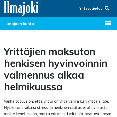
Hyppää sisältöön
Yhteystiedot
Avaa v
Ilmajoen kunta
Yrittäjien maksuton
henkisen hyvinvoinnin
valmennus alkaa
helmikuussa
Vanha totuus on, että yritys on yhtä vahva kuin yrittäjä itse.
Nyt korona-aikana stressi ja henkinen rasitus ei ole vierasta
meille kenellekään, mutta erityisesti yrittäjät ovat nyt kovan