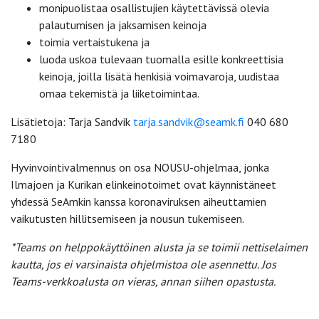
monipuolistaa osallistujien käytettävissä olevia
palautumisen ja jaksamisen keinoja
toimia vertaistukena ja
luoda uskoa tulevaan tuomalla esille konkreettisia
keinoja, joilla lisätä henkisiä voimavaroja, uudistaa
omaa tekemistä ja liiketoimintaa.
Lisätietoja: Tarja Sandvik
tarja.sandvik@seamk.fi
040 680
7180
Hyvinvointivalmennus on osa NOUSU-ohjelmaa, jonka
Ilmajoen ja Kurikan elinkeinotoimet ovat käynnistäneet
yhdessä SeAmkin kanssa koronaviruksen aiheuttamien
vaikutusten hillitsemiseen ja nousun tukemiseen.
*Teams on helppokäyttöinen alusta ja se toimii nettiselaimen
kautta, jos ei varsinaista ohjelmistoa ole asennettu. Jos
Teams-verkkoalusta on vieras, annan siihen opastusta.