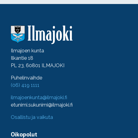
Ilmajoen kunta
Ilkantie 18
PL 23, 60801 ILMAJOKI
Puhelinvaihde
(06) 419 1111
ilmajoenkunta@ilmajoki.fi
etunimi.sukunimi@ilmajoki.fi
Osallistu ja vaikuta
Oikopolut