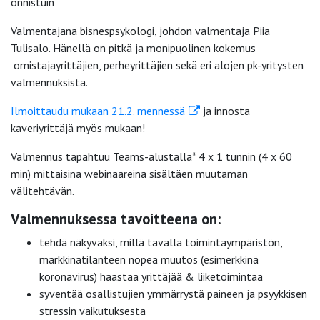
onnistuin
Valmentajana bisnespsykologi, johdon valmentaja Piia
Tulisalo. Hänellä on pitkä ja monipuolinen kokemus
omistajayrittäjien, perheyrittäjien sekä eri alojen pk-yritysten
valmennuksista.
Ilmoittaudu mukaan 21.2. mennessä
ja innosta
kaveriyrittäjä myös mukaan!
Valmennus tapahtuu Teams-alustalla* 4 x 1 tunnin (4 x 60
min) mittaisina webinaareina sisältäen muutaman
välitehtävän.
Valmennuksessa tavoitteena on:
tehdä näkyväksi, millä tavalla toimintaympäristön,
markkinatilanteen nopea muutos (esimerkkinä
koronavirus) haastaa yrittäjää & liiketoimintaa
syventää osallistujien ymmärrystä paineen ja psyykkisen
stressin vaikutuksesta