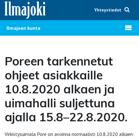
Hyppää sisältöön
Yhteystiedot
Avaa v
Ilmajoen kunta
Poreen tarkennetut
ohjeet asiakkaille
10.8.2020 alkaen ja
uimahalli suljettuna
ajalla 15.8–22.8.2020.
Virkistysuimala Pore on avoinna normaalisti 10.8.2020 alkaen: