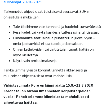
aukioloajat 2020–2021
Tarkennetut ohjeet ovat toistaiseksi seuraavat SUH:n
ohjeistuksia mukaillen:
Tule tiloihimme vain terveenä ja huolehdi turvaväleistä.
Pese kädet tai käytä käsidesiä tullessasi ja lähtiessäsi.
Uimahallilta saat lainalle puhdistetun juoksuvyön –
omia juoksuvöitä ei saa tuoda jatkossakaan.
Omien kellukkeiden tai uintilelujen tuonti halliin on
myös kiellettyä.
Käytä vain omia uimalaseja.
Tarkkailemme yleistä koronatilannetta aktiivisesti ja
muutokset ohjeistuksissa ovat mahdollisia.
Virkistysuimala Pore on kiinni ajalla 15.8.–22.8.2020
Koronatauon aikana ilmenneiden korjaustarpeiden
vuoksi. Pahoittelemme kiinniolosta mahdollisesti
aiheutuvaa haittaa.