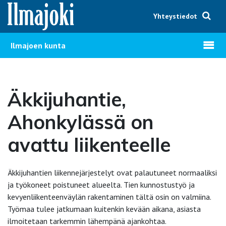
Hyppää sisältöön
Yhteystiedot
Avaa v
Ilmajoen kunta
Äkkijuhantie,
Ahonkylässä on
avattu liikenteelle
Äkkijuhantien liikennejärjestelyt ovat palautuneet normaaliksi
ja työkoneet poistuneet alueelta. Tien kunnostustyö ja
kevyenliikenteenväylän rakentaminen tältä osin on valmiina.
Työmaa tulee jatkumaan kuitenkin kevään aikana, asiasta
ilmoitetaan tarkemmin lähempänä ajankohtaa.