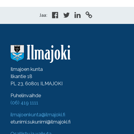
Jaa:
Ilmajoen kunta
Ilkantie 18
PL 23, 60801 ILMAJOKI
Puhelinvaihde
(06) 419 1111
ilmajoenkunta@ilmajoki.fi
etunimi.sukunimi@ilmajoki.fi
Osallistu ja vaikuta