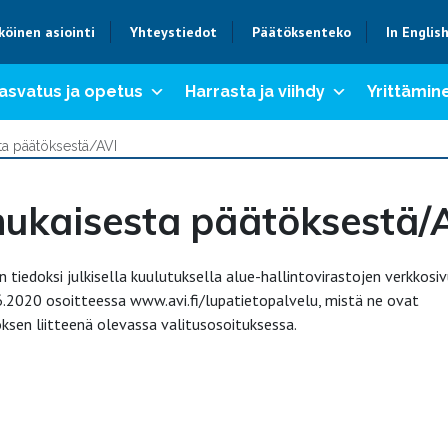
köinen asiointi
Yhteystiedot
Päätöksenteko
In Englis
asvatus ja opetus
Harrasta ja viihdy
Yrittämine
ta päätöksestä/AVI
 mukaisesta päätöksestä/
tiedoksi julkisella kuulutuksella alue-hallintovirastojen verkkosivu
.6.2020 osoitteessa www.avi.fi/lupatietopalvelu, mistä ne ovat
sen liitteenä olevassa valitusosoituksessa.