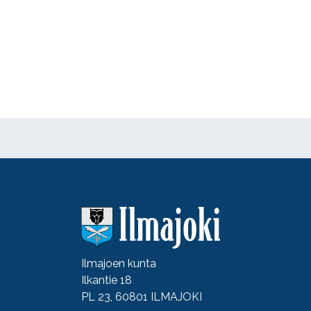
Ilmajoen kunta
Ilkantie 18
PL 23, 60801 ILMAJOKI