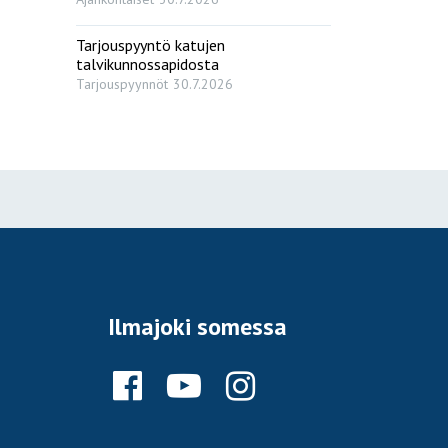
Tarjouspyyntö katujen
talvikunnossapidosta
Tarjouspyynnöt
30.7.2026
Ilmajoki somessa