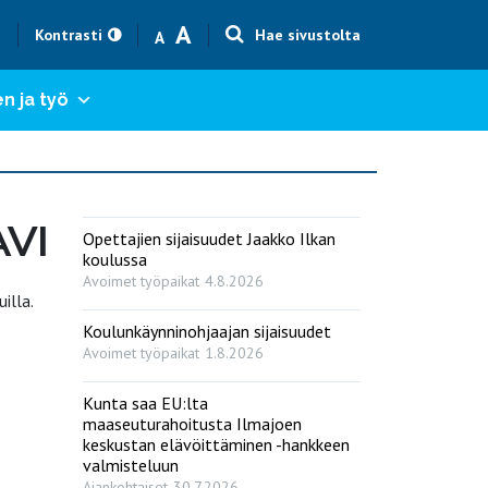
Text size smaller
Text size bigger
A
h
Kontrasti
Hae sivustolta
A
n ja työ
AVI
Opettajien sijaisuudet Jaakko Ilkan
koulussa
Avoimet työpaikat
4.8.2026
illa.
Koulunkäynninohjaajan sijaisuudet
Avoimet työpaikat
1.8.2026
Kunta saa EU:lta
maaseuturahoitusta Ilmajoen
keskustan elävöittäminen -hankkeen
valmisteluun
Ajankohtaiset
30.7.2026