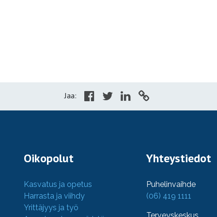
Jaa:
Oikopolut
Yhteystiedot
Kasvatus ja opetus
Puhelinvaihde
Harrasta ja viihdy
(06) 419 1111
Yrittäjyys ja työ
Terveyskeskus