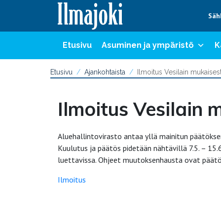
Hyppää sisältöön
Säh
Etusivu
Asuminen ja ympäristö
K
Etusivu
Ajankohtaista
Ilmoitus Vesilain mukaises
Ilmoitus Vesilain
Aluehallintovirasto antaa yllä mainitun päätöksen 
Kuulutus ja päätös pidetään nähtävillä 7.5. – 15
luettavissa. Ohjeet muutoksenhausta ovat päätök
Ilmoitus