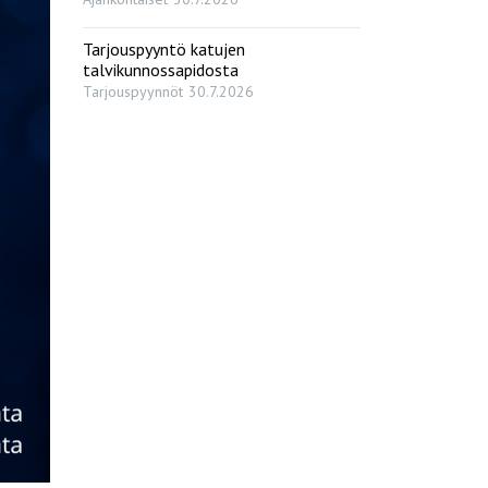
Tarjouspyyntö katujen
talvikunnossapidosta
Tarjouspyynnöt
30.7.2026