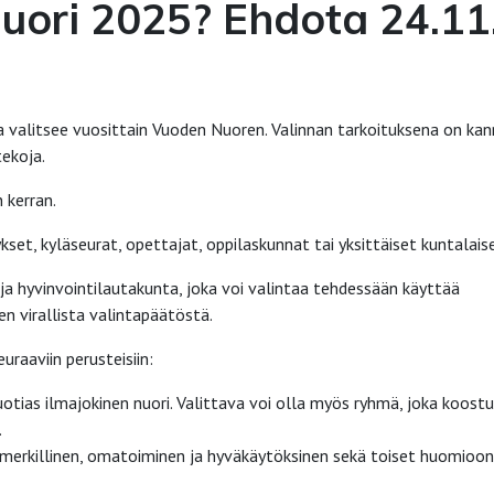
uori 2025? Ehdota 24.11
ta valitsee vuosittain Vuoden Nuoren. Valinnan tarkoituksena on ka
tekoja.
 kerran.
set, kyläseurat, opettajat, oppilaskunnat tai yksittäiset kuntalaise
 ja hyvinvointilautakunta, joka voi valintaa tehdessään käyttää
en virallista valintapäätöstä.
raaviin perusteisiin:
tias ilmajokinen nuori. Valittava voi olla myös ryhmä, joka koost
.
imerkillinen, omatoiminen ja hyväkäytöksinen sekä toiset huomioon