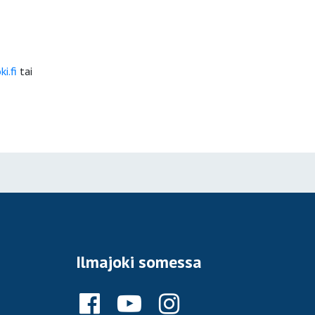
i.fi
tai
Ilmajoki somessa