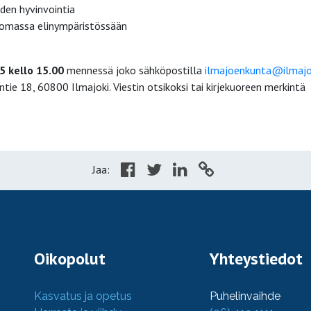
den hyvinvointia
i omassa elinympäristössään
5 kello 15.00
mennessä joko sähköpostilla
ilmajoenkunta@ilmajok
tie 18, 60800 Ilmajoki. Viestin otsikoksi tai kirjekuoreen merkintä
Jaa:
Oikopolut
Yhteystiedot
Kasvatus ja opetus
Puhelinvaihde