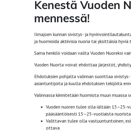
Kenestä Vuoden N
mennessä!
Ilmajoen kunnan sivistys- ja hyvinvointilautakun
ja huomioida aktiivisia nuoria tai yksittäisiä hyviä 
Sama henkilö voidaan valita Vuoden Nuoreksi vain
Vuoden Nuorta voivat ehdottaa järjestöt, yhdistyk
Ehdotuksien pohjalta valinnan suorittaa sivistys-
asiantuntijoita ja kuulla ehdotuksen tekijöitä enn
Valinnassa kiinnitetään huomiota muun muassa seu
Vuoden nuoren tulee olla iältään 15–25-vuo
pääsääntöisesti 15–25-vuotiaista nuorista
Valittavan tulee olla vastuuntuntoinen, es
ottava