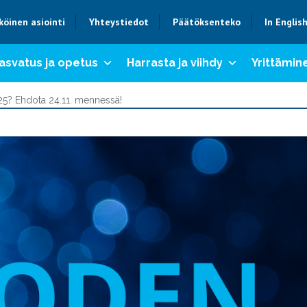
köinen asiointi
Yhteystiedot
Päätöksenteko
In Englis
asvatus ja opetus
Harrasta ja viihdy
Yrittämine
5? Ehdota 24.11. mennessä!