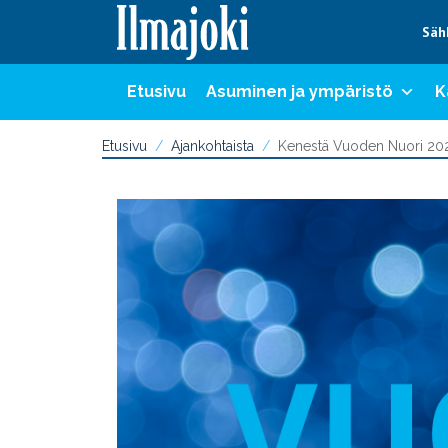
Hyppää sisältöön
Säh
Etusivu
Asuminen ja ympäristö
K
Etusivu
Ajankohtaista
Kenestä Vuoden Nuori 202