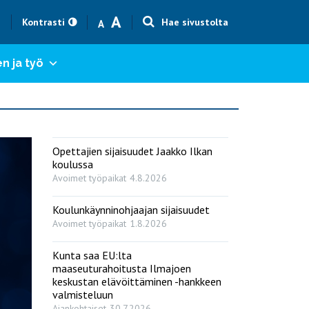
Text size smaller
Text size bigger
A
h
Kontrasti
Hae sivustolta
A
n ja työ
Opettajien sijaisuudet Jaakko Ilkan
koulussa
Avoimet työpaikat
4.8.2026
Koulunkäynninohjaajan sijaisuudet
Avoimet työpaikat
1.8.2026
Kunta saa EU:lta
maaseuturahoitusta Ilmajoen
keskustan elävöittäminen -hankkeen
valmisteluun
Ajankohtaiset
30.7.2026