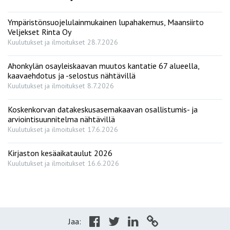
Ympäristönsuojelulainmukainen lupahakemus, Maansiirto
Veljekset Rinta Oy
Kuulutukset ja ilmoitukset
28.7.2026
Ahonkylän osayleiskaavan muutos kantatie 67 alueella,
kaavaehdotus ja -selostus nähtävillä
Kuulutukset ja ilmoitukset
8.7.2026
Koskenkorvan datakeskusasemakaavan osallistumis- ja
arviointisuunnitelma nähtävillä
Kuulutukset ja ilmoitukset
17.6.2026
Kirjaston kesäaikataulut 2026
Kuulutukset ja ilmoitukset
16.6.2026
Jaa: