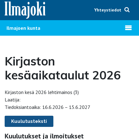
Hyppää sisältöön
Yhteystiedot
Avaa v
Ilmajoen kunta
Kirjaston
kesäaikataulut 2026
Kirjaston kesä 2026 lehtimainos (3)
Laatija:
Tiedoksiantoaika: 16.6.2026 – 15.6.2027
Kuulutusteksti
Kuulutukset ja ilmoitukset