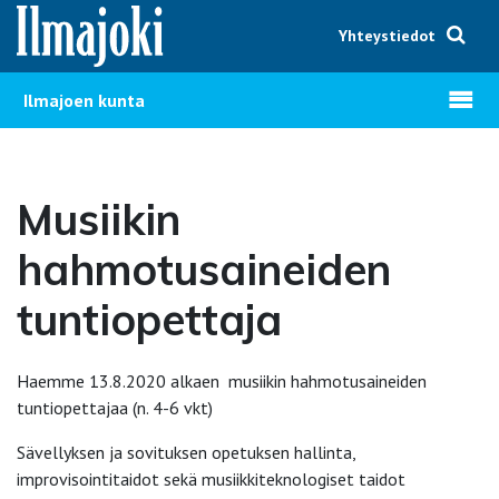
Hyppää sisältöön
Yhteystiedot
Avaa v
Ilmajoen kunta
Musiikin
hahmotusaineiden
tuntiopettaja
Haemme 13.8.2020 alkaen musiikin hahmotusaineiden
tuntiopettajaa (n. 4-6 vkt)
Sävellyksen ja sovituksen opetuksen hallinta,
improvisointitaidot sekä musiikkiteknologiset taidot