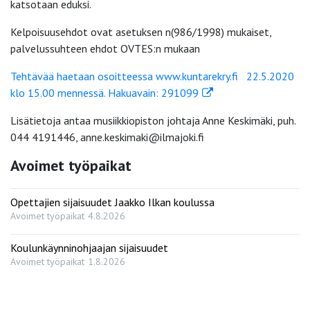
katsotaan eduksi.
Kelpoisuusehdot ovat asetuksen n(986/1998) mukaiset,
palvelussuhteen ehdot OVTES:n mukaan
Tehtävää haetaan osoitteessa www.kuntarekry.fi 22.5.2020
klo 15.00 mennessä. Hakuavain: 291099
Lisätietoja antaa musiikkiopiston johtaja Anne Keskimäki, puh.
044 4191446, anne.keskimaki@ilmajoki.fi
Avoimet työpaikat
Opettajien sijaisuudet Jaakko Ilkan koulussa
Avoimet työpaikat
4.8.2026
Koulunkäynninohjaajan sijaisuudet
Avoimet työpaikat
1.8.2026