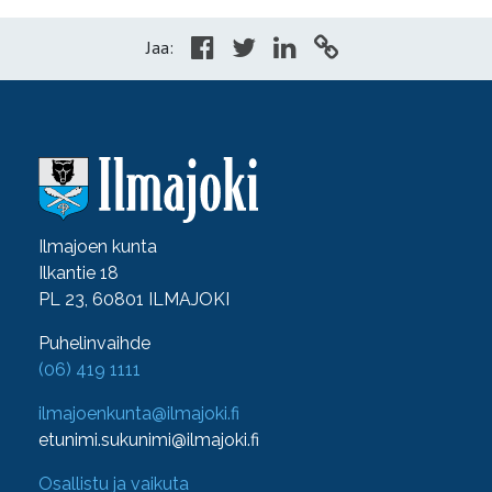
Jaa:
Ilmajoen kunta
Ilkantie 18
PL 23, 60801 ILMAJOKI
Puhelinvaihde
(06) 419 1111
ilmajoenkunta@ilmajoki.fi
etunimi.sukunimi@ilmajoki.fi
Osallistu ja vaikuta