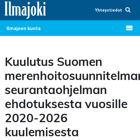
Hyppää sisältöön
Yhteystiedot
Avaa v
Ilmajoen kunta
Kuulutus Suomen
merenhoitosuunnitelma
seurantaohjelman
ehdotuksesta vuosille
2020-2026
kuulemisesta