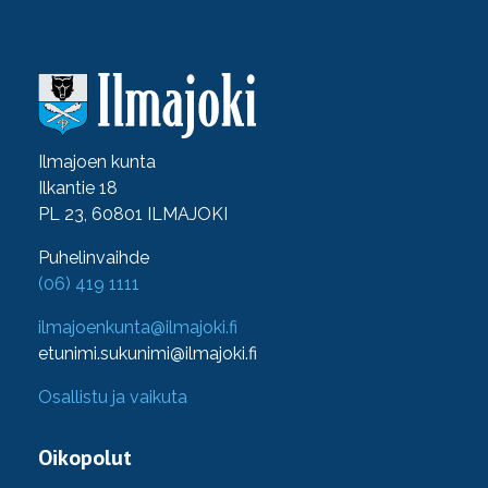
Ilmajoen kunta
Ilkantie 18
PL 23, 60801 ILMAJOKI
Puhelinvaihde
(06) 419 1111
ilmajoenkunta@ilmajoki.fi
etunimi.sukunimi@ilmajoki.fi
Osallistu ja vaikuta
Oikopolut