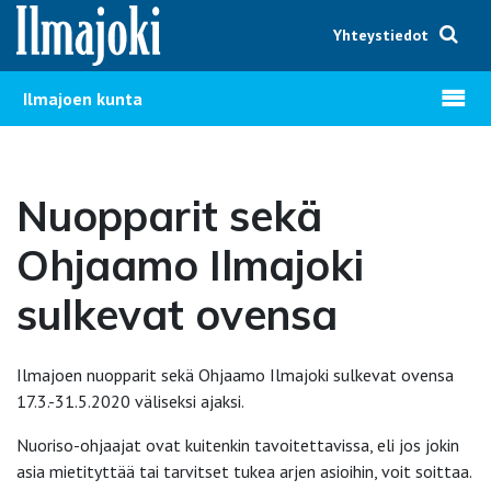
Hyppää sisältöön
Yhteystiedot
Avaa v
Ilmajoen kunta
Nuopparit sekä
Ohjaamo Ilmajoki
sulkevat ovensa
Ilmajoen nuopparit sekä Ohjaamo Ilmajoki sulkevat ovensa
17.3.-31.5.2020 väliseksi ajaksi.
Nuoriso-ohjaajat ovat kuitenkin tavoitettavissa, eli jos jokin
asia mietityttää tai tarvitset tukea arjen asioihin, voit soittaa.