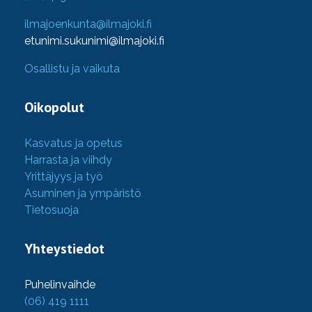
ilmajoenkunta@ilmajoki.fi
etunimi.sukunimi@ilmajoki.fi
Osallistu ja vaikuta
Oikopolut
Kasvatus ja opetus
Harrasta ja viihdy
Yrittäjyys ja työ
Asuminen ja ympäristö
Tietosuoja
Yhteystiedot
Puhelinvaihde
(06) 419 1111