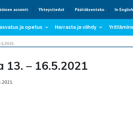
köinen asiointi
Yhteystiedot
Päätöksenteko
In Englis
asvatus ja opetus
Harrasta ja viihdy
Yrittämine
6.5.2021
a 13. – 16.5.2021
5.2021.