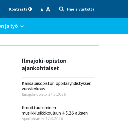
Text size smaller
Text size bigger
A
h
Kontrasti
Hae sivustolta
A
n ja työ
Ilmajoki-opiston
ajankohtaiset
Kansalaisopiston oppilasyhdistyksen
vuosikokous
Ilmajoki-opisto
24.3.2026
Ilmoittautuminen
musiikkileikkikouluun 4.5.26 alkaen
Ajankohtaiset
12.3.2026