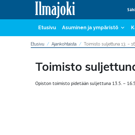
Hyppää sisältöön
Säh
Etusivu
Asuminen ja ympäristö
K
Etusivu
Ajankohtaista
Toimisto suljettuna 13. – 1
Toimisto suljettun
Opiston toimisto pidetään suljettuna 13.5. – 16.