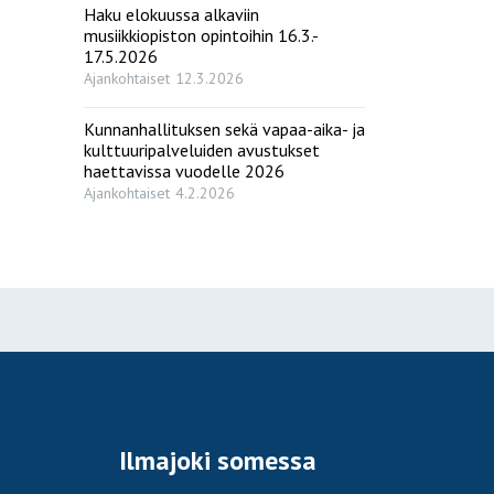
Haku elokuussa alkaviin
musiikkiopiston opintoihin 16.3.-
17.5.2026
Ajankohtaiset
12.3.2026
Kunnanhallituksen sekä vapaa-aika- ja
kulttuuripalveluiden avustukset
haettavissa vuodelle 2026
Ajankohtaiset
4.2.2026
Ilmajoki somessa