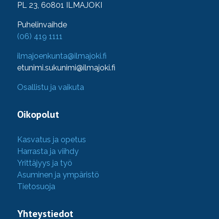
PL 23, 60801 ILMAJOKI
Puhelinvaihde
(06) 419 1111
ilmajoenkunta@ilmajoki.fi
etunimi.sukunimi@ilmajoki.fi
Osallistu ja vaikuta
Oikopolut
Kasvatus ja opetus
Harrasta ja viihdy
Yrittäjyys ja työ
Asuminen ja ympäristö
Tietosuoja
Yhteystiedot