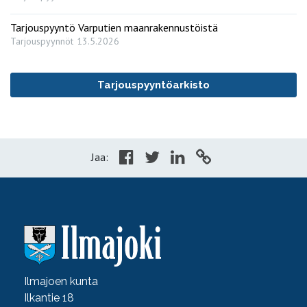
Tarjouspyyntö Varputien maanrakennustöistä
Tarjouspyynnöt
13.5.2026
Tarjouspyyntöarkisto
Jaa:
Ilmajoen kunta
Ilkantie 18