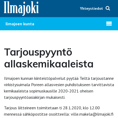
Hyppää sisältöön
Yhteystiedot
Avaa v
Ilmajoen kunta
Tarjouspyyntö
allaskemikaaleista
Ilmajoen kunnan kiinteistöpalvelut pyytää Teiltä tarjoustanne
virkistysuimala Poreen allasvesien puhdistukseen tarvittavista
kemikaaleista sopimuskausille 2020-2021 oheisen
tarjouspyyntöasiakirjan mukaisesti.
Tarjous liitteineen toimitetaan ti 28.1.2020, klo 12.00
mennessä sähköpostitse osoitteella: ville.makela@ilmajoki.fi