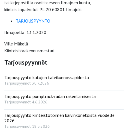
tai kirjepostilla osoitteeseen Ilmajoen kunta,
kiinteistöpalvelut PL 20 60801 Ilmajoki.
TARJOUSPYYNTÖ
Ilmajoella 13.1.2020
Ville Mäkelä
Kiinteistörakennusmestari
Tarjouspyynnöt
Tarjouspyyntö katujen talvikunnossapidosta
Tarjouspyynnöt
30.7.2026
Tarjouspyyntö pumptrack-radan rakentamisesta
Tarjouspyynnöt
4.6.2026
Tarjouspyyntö kiinteistötoimen kaivinkonetöistä vuodelle
2026
Tarjouspyynnöt
18.5.2026