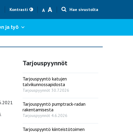
Text size smaller
Text size bigger
A
h
Kontrasti
Hae sivustolta
A
n ja työ
Tarjouspyynnöt
Tarjouspyyntö katujen
talvikunnossapidosta
Tarjouspyynnöt
30.7.2026
.6.2021
Tarjouspyyntö pumptrack-radan
rakentamisesta
.
Tarjouspyynnöt
4.6.2026
Tarjouspyyntö kiinteistötoimen