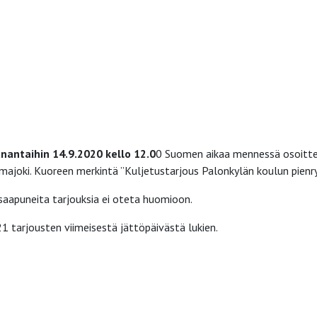
antaihin 14.9.2020 kello 12.0
0 Suomen aikaa mennessä osoitte
lmajoki. Kuoreen merkintä ”Kuljetustarjous Palonkylän koulun pienr
 saapuneita tarjouksia ei oteta huomioon.
1 tarjousten viimeisestä jättöpäivästä lukien.