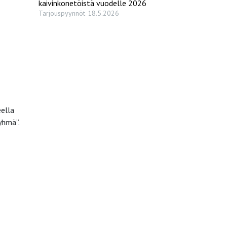
kaivinkonetöistä vuodelle 2026
Tarjouspyynnöt
18.5.2026
ella
yhmä”.