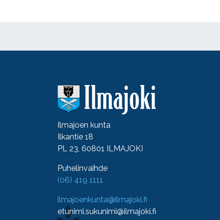
Ilmajoen kunta
Ilkantie 18
PL 23, 60801 ILMAJOKI
Puhelinvaihde
(06) 419 1111
ilmajoenkunta@ilmajoki.fi
etunimi.sukunimi@ilmajoki.fi