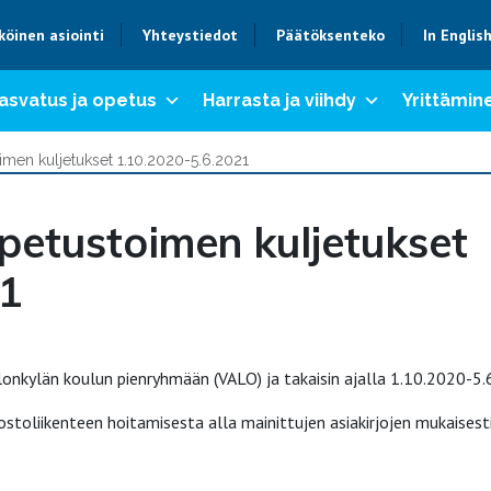
köinen asiointi
Yhteystiedot
Päätöksenteko
In Englis
asvatus ja opetus
Harrasta ja viihdy
Yrittämine
men kuljetukset 1.10.2020-5.6.2021
petustoimen kuljetukset
21
nkylän koulun pienryhmään (VALO) ja takaisin ajalla 1.10.2020-5
oliikenteen hoitamisesta alla mainittujen asiakirjojen mukaisesti