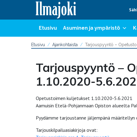
Hyppää sisältöön
Säh
Etusivu
Asuminen ja ympäristö
K
Etusivu
Ajankohtaista
Tarjouspyyntö – Opetustoi
Tarjouspyyntö – O
1.10.2020-5.6.20
Opetustoimen kuljetukset 1.10.2020-5.6.2021
Aamuisin Etelä-Pohjanmaan Opiston alueelta Palo
Pyydämme tarjoustanne jäljempänä määritellyn ost
Tarjouskilpailuasiakirjoja ovat: