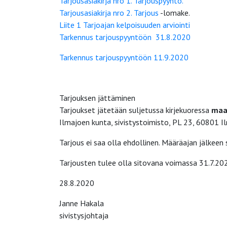
Tarjousasiakirja nro 1. Tarjouspyyntö.
Tarjousasiakirja nro 2. Tarjous
-lomake.
Liite 1 Tarjoajan kelpoisuuden arviointi
Tarkennus tarjouspyyntöön 31.8.2020
Tarkennus tarjouspyyntöön 11.9.2020
Tarjouksen jättäminen
Tarjoukset jätetään suljetussa kirjekuoressa
maan
Ilmajoen kunta, sivistystoimisto, PL 23, 60801 I
Tarjous ei saa olla ehdollinen. Määräajan jälkeen
Tarjousten tulee olla sitovana voimassa 31.7.202
28.8.2020
Janne Hakala
sivistysjohtaja