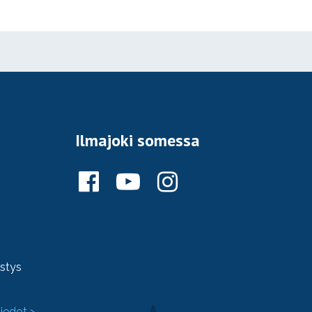
Ilmajoki somessa
ystys
tiedot >