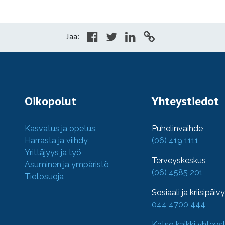
Jaa:
Oikopolut
Yhteystiedot
Kasvatus ja opetus
Puhelinvaihde
Harrasta ja viihdy
(06) 419 1111
Yrittäjyys ja työ
Terveyskeskus
Asuminen ja ympäristö
(06) 4585 201
Tietosuoja
Sosiaali ja kriisipäiv
044 4700 444
Katso kaikki yhteys