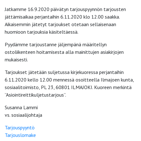
Jatkamme 16.9.2020 päivätyn tarjouspyynnön tarjousten
jättämisaikaa perjantaihin 6.11.2020 klo 12.00 saakka.
Aikaisemmin jätetyt tarjoukset otetaan sellaisenaan
huomioon tarjouksia käsiteltäessä.
Pyydämme tarjoustanne jäljempänä määritellyn
ostoliikenteen hoitamisesta alla mainittujen asiakirjojen
mukaisesti.
Tarjoukset jätetään suljetussa kirjekuoressa perjantaihin
6.11.2020 kello 12.00 mennessä osoitteella Ilmajoen kunta,
sosiaalitoimisto, PL 23, 60801 ILMAJOKI. Kuoreen merkintä
”Asiointireittikuljetustarjous”.
Susanna Lammi
vs. sosiaalijohtaja
Tarjouspyyntö
Tarjouslomake