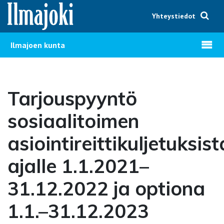
Hyppää sisältöön
Yhteystiedot
Avaa v
Ilmajoen kunta
Tarjouspyyntö
sosiaalitoimen
asiointireittikuljetuksist
ajalle 1.1.2021–
31.12.2022 ja optiona
1.1.–31.12.2023