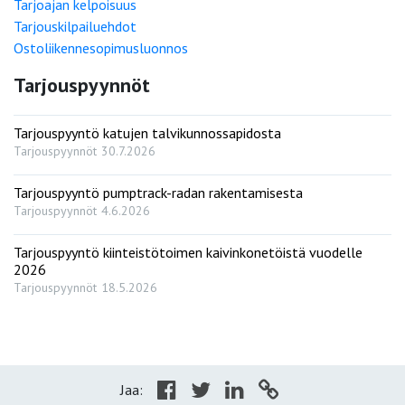
Tarjoajan kelpoisuus
Tarjouskilpailuehdot
Ostoliikennesopimusluonnos
Tarjouspyynnöt
Tarjouspyyntö katujen talvikunnossapidosta
Tarjouspyynnöt
30.7.2026
Tarjouspyyntö pumptrack-radan rakentamisesta
Tarjouspyynnöt
4.6.2026
Tarjouspyyntö kiinteistötoimen kaivinkonetöistä vuodelle
2026
Tarjouspyynnöt
18.5.2026
Jaa: