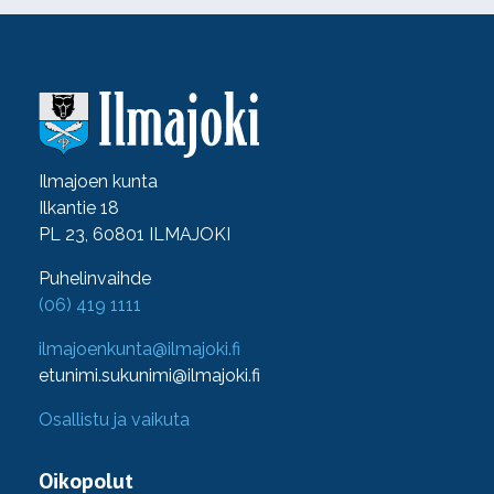
Ilmajoen kunta
Ilkantie 18
PL 23, 60801 ILMAJOKI
Puhelinvaihde
(06) 419 1111
ilmajoenkunta@ilmajoki.fi
etunimi.sukunimi@ilmajoki.fi
Osallistu ja vaikuta
Oikopolut