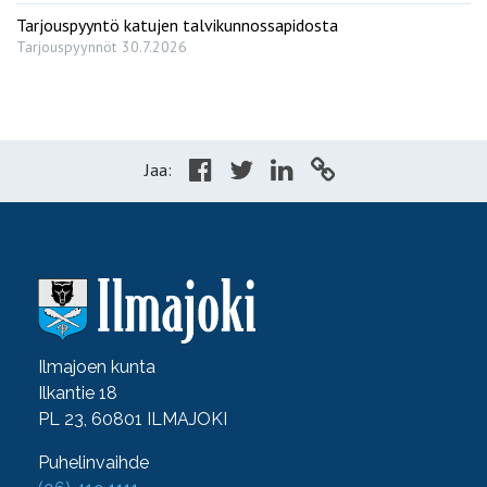
Tarjouspyyntö katujen talvikunnossapidosta
Tarjouspyynnöt
30.7.2026
Jaa:
Ilmajoen kunta
Ilkantie 18
PL 23, 60801 ILMAJOKI
Puhelinvaihde