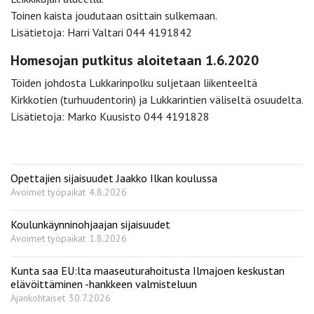
Toinen kaista joudutaan osittain sulkemaan.
Lisätietoja: Harri Valtari 044 4191842
Homesojan putkitus aloitetaan 1.6.2020
Töiden johdosta Lukkarinpolku suljetaan liikenteeltä
Kirkkotien (turhuudentorin) ja Lukkarintien väliseltä osuudelta.
Lisätietoja: Marko Kuusisto 044 4191828
Opettajien sijaisuudet Jaakko Ilkan koulussa
Avoimet työpaikat
4.8.2026
Koulunkäynninohjaajan sijaisuudet
Avoimet työpaikat
1.8.2026
Kunta saa EU:lta maaseuturahoitusta Ilmajoen keskustan
elävöittäminen -hankkeen valmisteluun
Ajankohtaiset
30.7.2026