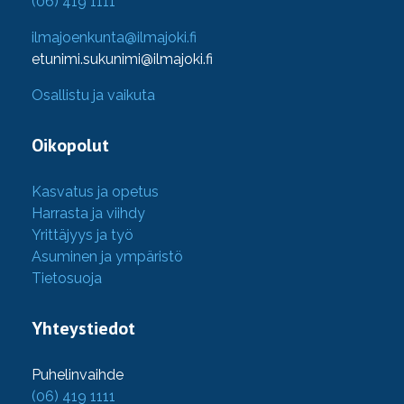
(06) 419 1111
ilmajoenkunta@ilmajoki.fi
etunimi.sukunimi@ilmajoki.fi
Osallistu ja vaikuta
Oikopolut
Kasvatus ja opetus
Harrasta ja viihdy
Yrittäjyys ja työ
Asuminen ja ympäristö
Tietosuoja
Yhteystiedot
Puhelinvaihde
(06) 419 1111