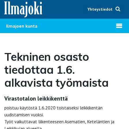
Hyppää sisältöön
Yhteystiedot
Avaa v
Ilmajoen kunta
Tekninen osasto
tiedottaa 1.6.
alkavista työmaista
Virastotalon leikkikenttä
poistuu käytöstä 1.6.2020 toistaiseksi leikkikentän
uudistamisen vuoksi.
Työt vaikuttavat liikenteeseen Asematien, Keteläntien ja
Leikkikujan alueella.