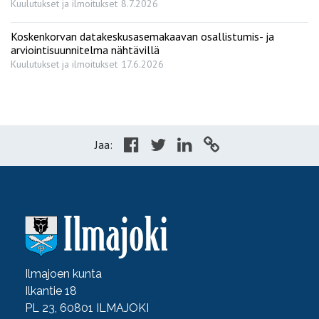
Kuulutukset ja ilmoitukset
8.7.2026
Koskenkorvan datakeskusasemakaavan osallistumis- ja
arviointisuunnitelma nähtävillä
Kuulutukset ja ilmoitukset
17.6.2026
Jaa:
Ilmajoen kunta
Ilkantie 18
PL 23, 60801 ILMAJOKI