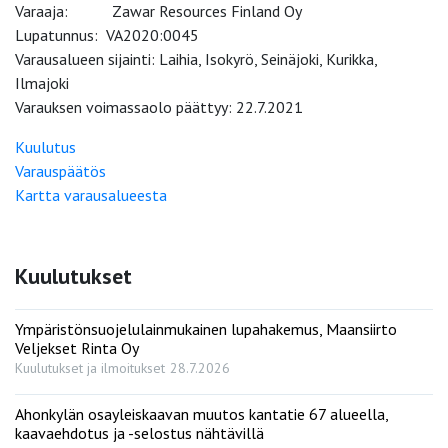
Varaaja: Zawar Resources Finland Oy
Lupatunnus: VA2020:0045
Varausalueen sijainti: Laihia, Isokyrö, Seinäjoki, Kurikka,
Ilmajoki
Varauksen voimassaolo päättyy: 22.7.2021
Kuulutus
Varauspäätös
Kartta varausalueesta
Kuulutukset
Ympäristönsuojelulainmukainen lupahakemus, Maansiirto
Veljekset Rinta Oy
Kuulutukset ja ilmoitukset
28.7.2026
Ahonkylän osayleiskaavan muutos kantatie 67 alueella,
kaavaehdotus ja -selostus nähtävillä