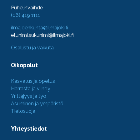
Puhelinvaihde
(06) 419 1111
ilmajoenkunta@ilmajoki.fi
etunimi.sukunimi@ilmajoki.fi
Osallistu ja vaikuta
Oikopolut
Kasvatus ja opetus
Harrasta ja viihdy
Yrittäjyys ja työ
Asuminen ja ympäristö
Tietosuoja
Yhteystiedot