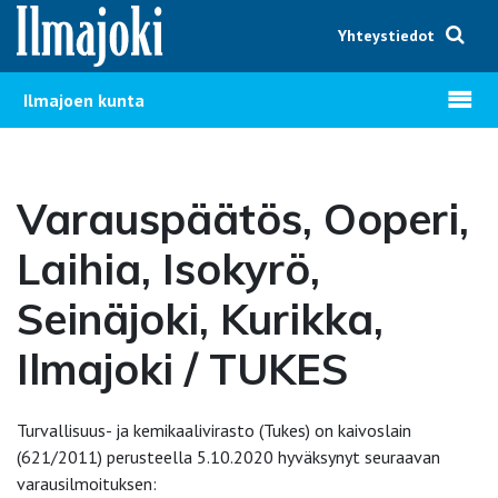
Hyppää sisältöön
Yhteystiedot
Avaa v
Ilmajoen kunta
Varauspäätös, Ooperi,
Laihia, Isokyrö,
Seinäjoki, Kurikka,
Ilmajoki / TUKES
Turvallisuus- ja kemikaalivirasto (Tukes) on kaivoslain
(621/2011) perusteella 5.10.2020 hyväksynyt seuraavan
varausilmoituksen: