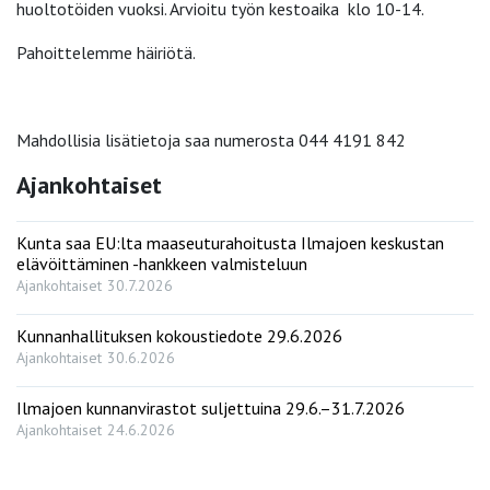
huoltotöiden vuoksi. Arvioitu työn kestoaika klo 10-14.
Pahoittelemme häiriötä.
Mahdollisia lisätietoja saa numerosta 044 4191 842
Ajankohtaiset
Kunta saa EU:lta maaseuturahoitusta Ilmajoen keskustan
elävöittäminen -hankkeen valmisteluun
Ajankohtaiset
30.7.2026
Kunnanhallituksen kokoustiedote 29.6.2026
Ajankohtaiset
30.6.2026
Ilmajoen kunnanvirastot suljettuina 29.6.–31.7.2026
Ajankohtaiset
24.6.2026