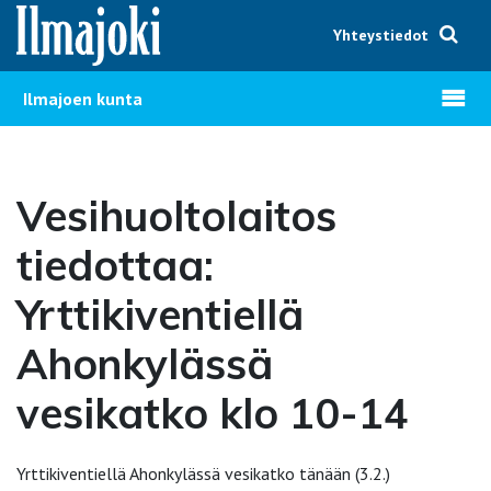
Hyppää sisältöön
Yhteystiedot
Avaa v
Ilmajoen kunta
Vesihuoltolaitos
tiedottaa:
Yrttikiventiellä
Ahonkylässä
vesikatko klo 10-14
Yrttikiventiellä Ahonkylässä vesikatko tänään (3.2.)