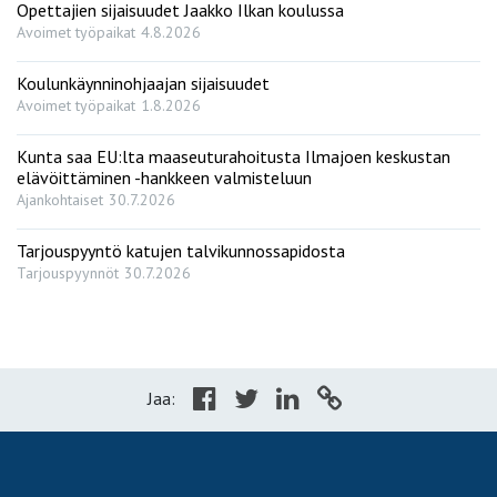
Opettajien sijaisuudet Jaakko Ilkan koulussa
Avoimet työpaikat
4.8.2026
Koulunkäynninohjaajan sijaisuudet
Avoimet työpaikat
1.8.2026
Kunta saa EU:lta maaseuturahoitusta Ilmajoen keskustan
elävöittäminen -hankkeen valmisteluun
Ajankohtaiset
30.7.2026
Tarjouspyyntö katujen talvikunnossapidosta
Tarjouspyynnöt
30.7.2026
Jaa: