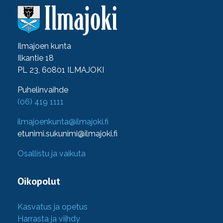
Ilmajoen kunta
Ilkantie 18
PL 23, 60801 ILMAJOKI
Puhelinvaihde
(06) 419 1111
ilmajoenkunta@ilmajoki.fi
etunimi.sukunimi@ilmajoki.fi
Osallistu ja vaikuta
Oikopolut
Kasvatus ja opetus
Harrasta ja viihdy