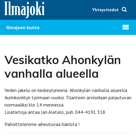
Hyppää sisältöön
Yhteystiedot
Avaa v
Ilmajoen kunta
Vesikatko Ahonkylän
vanhalla alueella
Veden jakelu on keskeytyneenä Ahonkylän vanhalla alueella
Aurinkoniityn työmaan vuoksi. Tilanteen arvioidaan palautuvan
normaaliksi klo 14 mennessä.
Lisätietoja antaa Jari Alatalo, puh. 044-4191 318
Pahoittelemme aiheutuvaa häiriötä !