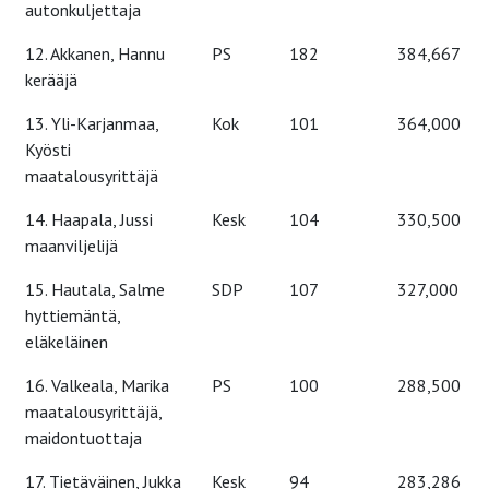
autonkuljettaja
12. Akkanen, Hannu
PS
182
384,667
kerääjä
13. Yli-Karjanmaa,
Kok
101
364,000
Kyösti
maatalousyrittäjä
14. Haapala, Jussi
Kesk
104
330,500
maanviljelijä
15. Hautala, Salme
SDP
107
327,000
hyttiemäntä,
eläkeläinen
16. Valkeala, Marika
PS
100
288,500
maatalousyrittäjä,
maidontuottaja
17. Tietäväinen, Jukka
Kesk
94
283,286