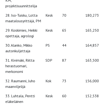
KM,
projektisuunnittelija
28. Iso-Tuisku, Lotta
Kesk
70
180,273
maatalousyrittäjä, PM
29. Koskimies, Heikki
Kesk
65
165,250
opettaja, agrologi
30. Alanko, Mikko
PS
44
164,857
autonkuljettaja
31. Kivimäki, Riitta
SDP
87
163,500
herastuomari,
merkonomi
32. Raumanni, Juho
Kok
73
156,000
maanviljelijä
33. Luhtala, Pentti
Kesk
60
152,538
eläkeläinen