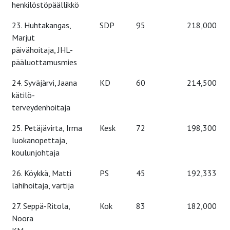
henkilöstöpäällikkö
23. Huhtakangas,
SDP
95
218,000
Marjut
päivähoitaja, JHL-
pääluottamusmies
24. Syväjärvi, Jaana
KD
60
214,500
kätilö-
terveydenhoitaja
25. Petäjävirta, Irma
Kesk
72
198,300
luokanopettaja,
koulunjohtaja
26. Köykkä, Matti
PS
45
192,333
lähihoitaja, vartija
27. Seppä-Ritola,
Kok
83
182,000
Noora