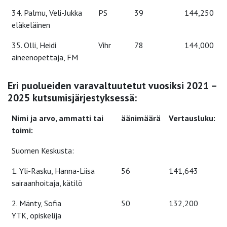
34. Palmu, Veli-Jukka
PS
39
144,250
eläkeläinen
35. Olli, Heidi
Vihr
78
144,000
aineenopettaja, FM
Eri puolueiden varavaltuutetut vuosiksi 2021 –
2025 kutsumisjärjestyksessä:
Nimi ja arvo, ammatti tai
äänimäärä
Vertausluku:
toimi:
Suomen Keskusta:
1. Yli-Rasku, Hanna-Liisa
56
141,643
sairaanhoitaja, kätilö
2. Mänty, Sofia
50
132,200
YTK, opiskelija