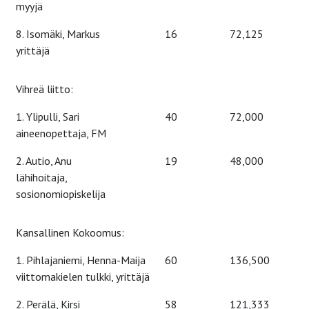
myyjä
8. Isomäki, Markus
16
72,125
yrittäjä
Vihreä liitto:
1. Ylipulli, Sari
40
72,000
aineenopettaja, FM
2. Autio, Anu
19
48,000
lähihoitaja,
sosionomiopiskelija
Kansallinen Kokoomus:
1. Pihlajaniemi, Henna-Maija
60
136,500
viittomakielen tulkki, yrittäjä
2. Perälä, Kirsi
58
121,333