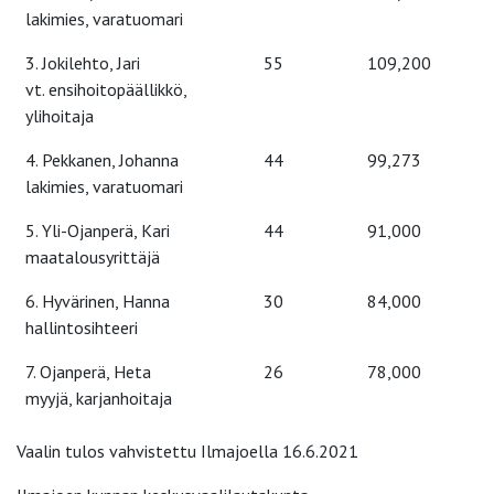
lakimies, varatuomari
3. Jokilehto, Jari
55
109,200
vt. ensihoitopäällikkö,
ylihoitaja
4. Pekkanen, Johanna
44
99,273
lakimies, varatuomari
5. Yli-Ojanperä, Kari
44
91,000
maatalousyrittäjä
6. Hyvärinen, Hanna
30
84,000
hallintosihteeri
7. Ojanperä, Heta
26
78,000
myyjä, karjanhoitaja
Vaalin tulos vahvistettu Ilmajoella 16.6.2021