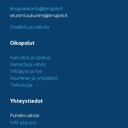
ilmajoenkunta@ilmajoki.fi
etunimi.sukunimi@ilmajoki.fi
Osallistu ja vaikuta
Oikopolut
Kasvatus ja opetus
Harrasta ja viihdy
Yrittäjyys ja työ
Asuminen ja ympäristö
Tietosuoja
Yhteystiedot
Puhelinvaihde
(06) 419 1111