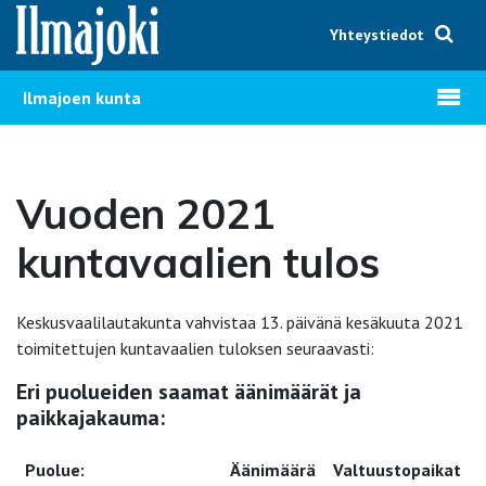
Hyppää sisältöön
Yhteystiedot
Avaa v
Ilmajoen kunta
Vuoden 2021
kuntavaalien tulos
Keskusvaalilautakunta vahvistaa 13. päivänä kesäkuuta 2021
toimitettujen kuntavaalien tuloksen seuraavasti:
Eri puolueiden saamat äänimäärät ja
paikkajakauma:
Puolue:
Äänimäärä
Valtuustopaikat