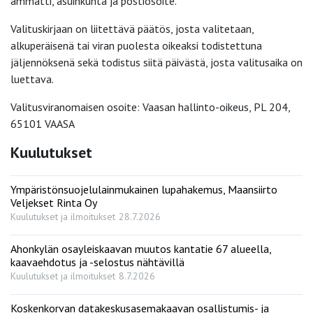
ammatti, asuinkunta ja postiosoite.
Valituskirjaan on liitettävä päätös, josta valitetaan,
alkuperäisenä tai viran puolesta oikeaksi todistettuna
jäljennöksenä sekä todistus siitä päivästä, josta valitusaika on
luettava.
Valitusviranomaisen osoite: Vaasan hallinto-oikeus, PL 204,
65101 VAASA
Kuulutukset
Ympäristönsuojelulainmukainen lupahakemus, Maansiirto
Veljekset Rinta Oy
Kuulutukset ja ilmoitukset
28.7.2026
Ahonkylän osayleiskaavan muutos kantatie 67 alueella,
kaavaehdotus ja -selostus nähtävillä
Kuulutukset ja ilmoitukset
8.7.2026
Koskenkorvan datakeskusasemakaavan osallistumis- ja