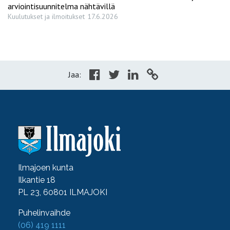
arviointisuunnitelma nähtävillä
Kuulutukset ja ilmoitukset
17.6.2026
Jaa:
Ilmajoen kunta
Ilkantie 18
PL 23, 60801 ILMAJOKI
Puhelinvaihde
(06) 419 1111