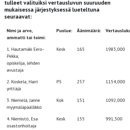
tulleet valituiksi vertausluvun suuruuden
mukaisessa järjestyksessä lueteltuna
seuraavat:
Nimi ja arvo,
Puolue:
Äänimäärä:
Vertausluk
ammatti tai toimi:
1. Hautamäki Eero-
Kesk
165
1983,000
Pekka,
opiskelija, lehden
avustaja
2. Koskela, Harri
PS
257
1154,000
yrittäjä
3. Niemelä, Janne
Kok
151
1092,000
myymäläpäällikkö
4. Niemistö, Esa
Kesk
155
991,500
osastonhoitaja