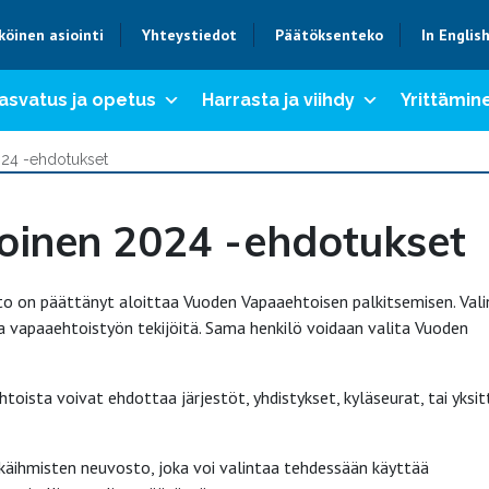
köinen asiointi
Yhteystiedot
Päätöksenteko
In Englis
asvatus ja opetus
Harrasta ja viihdy
Yrittämine
24 -ehdotukset
inen 2024 -ehdotukset
o on päättänyt aloittaa Vuoden Vapaaehtoisen palkitsemisen. Val
ia vapaaehtoistyön tekijöitä. Sama henkilö voidaan valita Vuoden
ista voivat ehdottaa järjestöt, yhdistykset, kyläseurat, tai yksit
käihmisten neuvosto, joka voi valintaa tehdessään käyttää