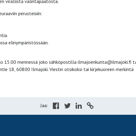
en virallista valintapäätöstä.
raaviin perusteisiin:
tia.
assa elinympäristössään.
lo 15.00 mennessä joko sähköpostilla ilmajoenkunta@ilmajoki.fi t
tie 18, 60800 Ilmajoki. Viestin otsikoksi tai kirjekuoreen merkintä
Jaa: