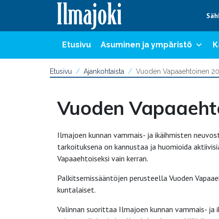
Hyppää sisältöön
Säh
Etusivu
Asuminen ja ympäristö
K
Etusivu
Ajankohtaista
Vuoden Vapaaehtoinen 20
Vuoden Vapaaehto
Ilmajoen kunnan vammais- ja ikäihmisten neuvost
tarkoituksena on kannustaa ja huomioida aktiivis
Vapaaehtoiseksi vain kerran.
Palkitsemissääntöjen perusteella Vuoden Vapaaehto
kuntalaiset.
Valinnan suorittaa Ilmajoen kunnan vammais- ja i