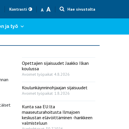
Text size smaller
Text size bigger
A
h
Kontrasti
Hae sivustolta
A
n ja työ
Opettajien sijaisuudet Jaakko Ilkan
koulussa
Avoimet työpaikat
4.8.2026
innan
Koulunkäynninohjaajan sijaisuudet
Avoimet työpaikat
1.8.2026
täiset
Kunta saa EU:lta
maaseuturahoitusta Ilmajoen
keskustan elävöittäminen -hankkeen
valmisteluun
Ajankohtaiset
30.7.2026