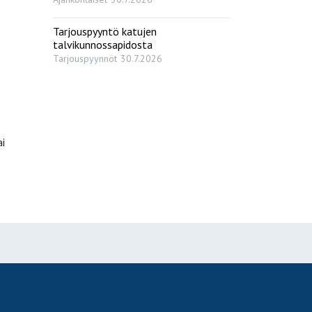
Tarjouspyyntö katujen
talvikunnossapidosta
Tarjouspyynnöt
30.7.2026
ai