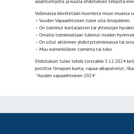
asiantuntijoita ja kuulla ehdotuksen tekijöitä enn
Valinnassa kiinnitetään huomiota muun muassa seu
– Vuoden Vapaaehtoisen tulee olla ilmajokinen.
– On toiminut kuntalaisten tai yhteisöjen hyväksi
– Omalla toiminnallaan tukenut muiden hyvinvoin
– On ollut aktiivinen yhdistystoiminnassa tai om
– Muu esimerkillinen toiminta tai teko.
Ehdotukset tulee tehdä torstaihin 5.12.2024 kel
postitse Ilmajoen kunta, vapaa-aikapalvelut, Ilkan
”Vuoden vapaaehtoinen 2024”