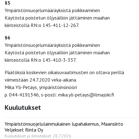
§5
Ympäristönsuojelumääräyksistä poikkeaminen
Käytöstä poistetun öljysäiliön jättäminen maahan
kiinteistöllä RN:o 145-411-12-267.
§6
Ympäristönsuojelumääräyksistä poikkeaminen
Käytöstä poistetun öljysäiliön jättäminen maahan
kiinteistöllä RN:o 145-410-3-337.
Päätöksiä koskevien oikaisuvaatimusten on oltava perillä
viimeistään 24.7.2020 virka-aikana.
Mika Yli-Petäys, ympäristöinsinööri
p. 044-4191346, s-posti: mika.yli-petays@ilmajoki.fi
Kuulutukset
Ympäristönsuojelulainmukainen lupahakemus, Maansiirto
Veljekset Rinta Oy
Kuulutukset ja ilmoitukset
28.7.2026