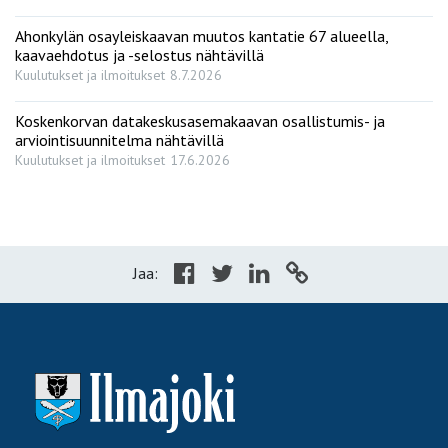
Ahonkylän osayleiskaavan muutos kantatie 67 alueella,
kaavaehdotus ja -selostus nähtävillä
Kuulutukset ja ilmoitukset
8.7.2026
Koskenkorvan datakeskusasemakaavan osallistumis- ja
arviointisuunnitelma nähtävillä
Kuulutukset ja ilmoitukset
17.6.2026
Jaa: