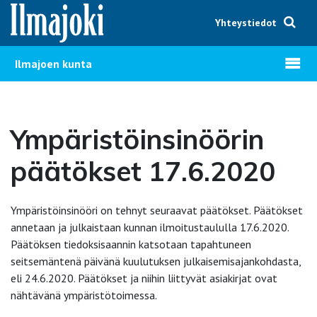
Hyppää sisältöön
Yhteystiedot
Avaa v
Ilmajoen kunta
Ympäristöinsinöörin
päätökset 17.6.2020
Ympäristöinsinööri on tehnyt seuraavat päätökset. Päätökset
annetaan ja julkaistaan kunnan ilmoitustaululla 17.6.2020.
Päätöksen tiedoksisaannin katsotaan tapahtuneen
seitsemäntenä päivänä kuulutuksen julkaisemisajankohdasta,
eli 24.6.2020. Päätökset ja niihin liittyvät asiakirjat ovat
nähtävänä ympäristötoimessa.