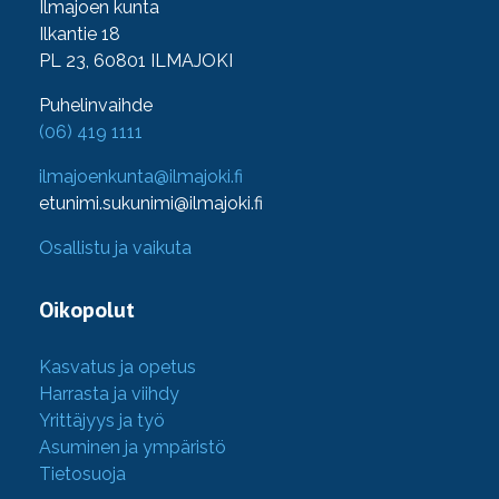
Ilmajoen kunta
Ilkantie 18
PL 23, 60801 ILMAJOKI
Puhelinvaihde
(06) 419 1111
ilmajoenkunta@ilmajoki.fi
etunimi.sukunimi@ilmajoki.fi
Osallistu ja vaikuta
Oikopolut
Kasvatus ja opetus
Harrasta ja viihdy
Yrittäjyys ja työ
Asuminen ja ympäristö
Tietosuoja