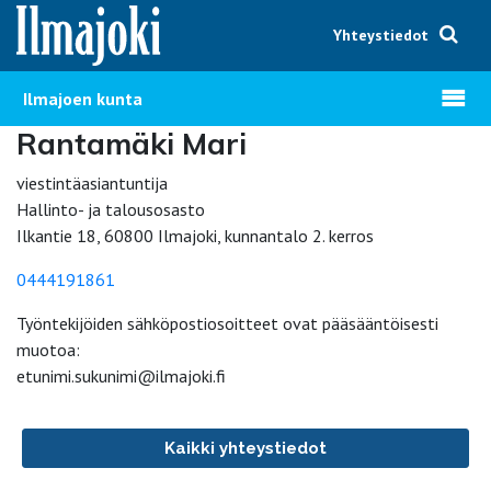
Hyppää sisältöön
Yhteystiedot
Avaa v
Ilmajoen kunta
Rantamäki Mari
viestintäasiantuntija
Hallinto- ja talousosasto
Ilkantie 18, 60800 Ilmajoki, kunnantalo 2. kerros
0444191861
Työntekijöiden sähköpostiosoitteet ovat pääsääntöisesti
muotoa:
etunimi.sukunimi@ilmajoki.fi
Kaikki yhteystiedot