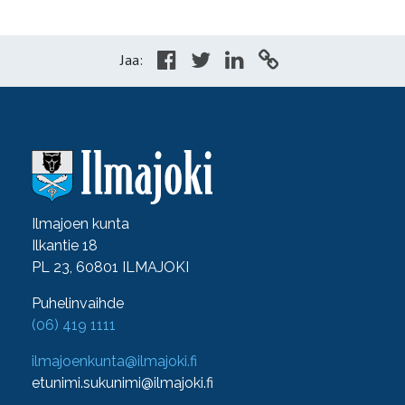
Jaa:
Ilmajoen kunta
Ilkantie 18
PL 23, 60801 ILMAJOKI
Puhelinvaihde
(06) 419 1111
ilmajoenkunta@ilmajoki.fi
etunimi.sukunimi@ilmajoki.fi