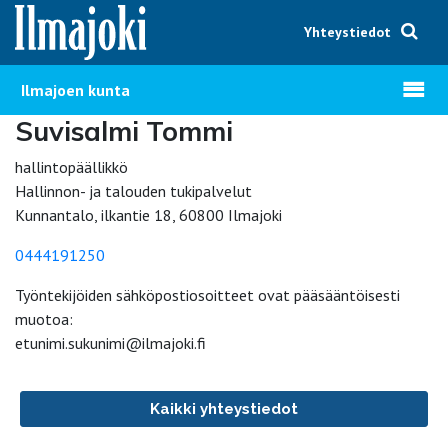
Hyppää sisältöön
Yhteystiedot
Avaa v
Ilmajoen kunta
Suvisalmi Tommi
hallintopäällikkö
Hallinnon- ja talouden tukipalvelut
Kunnantalo, ilkantie 18, 60800 Ilmajoki
0444191250
Työntekijöiden sähköpostiosoitteet ovat pääsääntöisesti
muotoa:
etunimi.sukunimi@ilmajoki.fi
Kaikki yhteystiedot