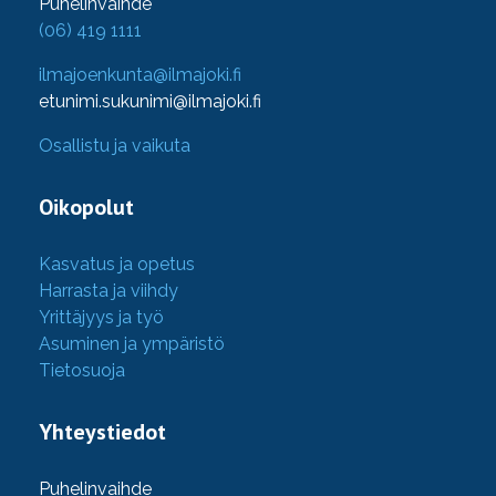
Puhelinvaihde
(06) 419 1111
ilmajoenkunta@ilmajoki.fi
etunimi.sukunimi@ilmajoki.fi
Osallistu ja vaikuta
Oikopolut
Kasvatus ja opetus
Harrasta ja viihdy
Yrittäjyys ja työ
Asuminen ja ympäristö
Tietosuoja
Yhteystiedot
Puhelinvaihde