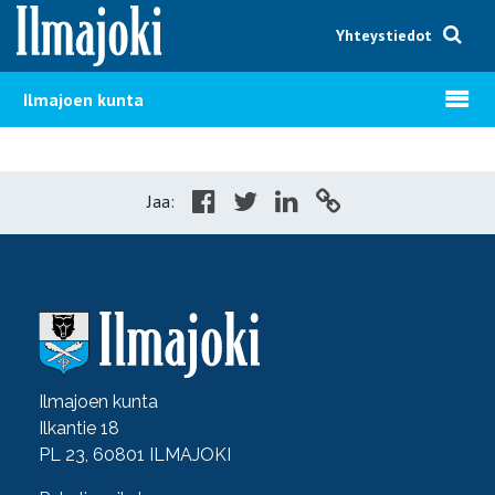
Hyppää sisältöön
Yhteystiedot
Avaa v
Ilmajoen kunta
Jaa:
Ilmajoen kunta
Ilkantie 18
PL 23, 60801 ILMAJOKI