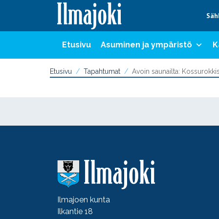
Hyppää sisältöön
Säh
Etusivu
Asuminen ja ympäristö
K
Etusivu
Tapahtumat
Avoin saunailta: Kossurokk
Ilmajoen kunta
Ilkantie 18