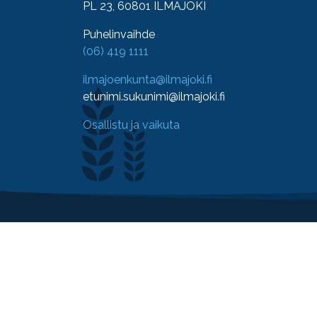
PL 23, 60801 ILMAJOKI
Puhelinvaihde
(06) 419 1111
ilmajoenkunta@ilmajoki.fi
etunimi.sukunimi@ilmajoki.fi
Osallistu ja vaikuta