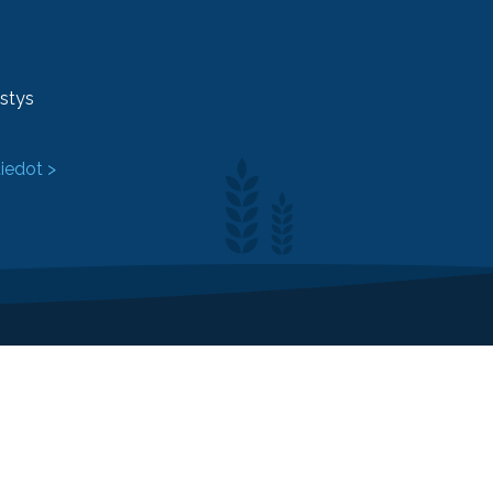
ystys
tiedot >