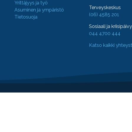
Yrittäjyys ja työ
Terveyskeskus
Asuminen ja ympäristö
(06) 4585 201
Tietosuoja
Sosiaali ja kriisipäiv
044 4700 444
Katso kaikki yhteys