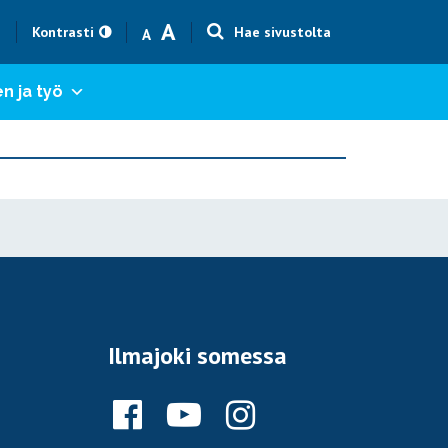
Text size smaller
Text size bigger
A
h
Kontrasti
Hae sivustolta
A
n ja työ
Ilmajoki somessa