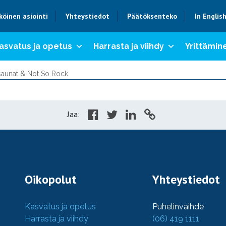
köinen asiointi
Yhteystiedot
Päätöksenteko
In Englis
asvatus ja opetus
Harrasta ja viihdy
Yrittämine
isaunat & Not So Rock
Jaa:
Oikopolut
Yhteystiedot
Kasvatus ja opetus
Puhelinvaihde
Harrasta ja viihdy
(06) 419 1111