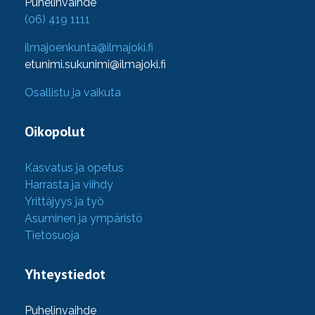
Puhelinvaihde
(06) 419 1111
ilmajoenkunta@ilmajoki.fi
etunimi.sukunimi@ilmajoki.fi
Osallistu ja vaikuta
Oikopolut
Kasvatus ja opetus
Harrasta ja viihdy
Yrittäjyys ja työ
Asuminen ja ympäristö
Tietosuoja
Yhteystiedot
Puhelinvaihde