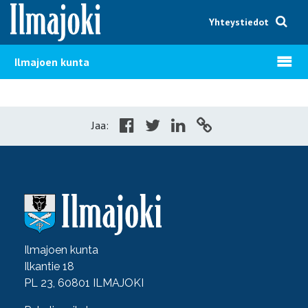
Hyppää sisältöön
Yhteystiedot
Avaa v
Ilmajoen kunta
Jaa:
Ilmajoen kunta
Ilkantie 18
PL 23, 60801 ILMAJOKI