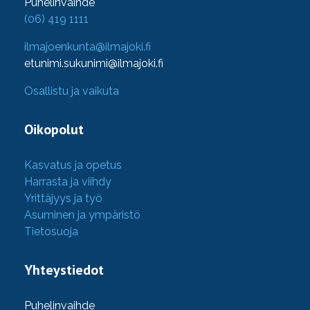
Puhelinvaihde
(06) 419 1111
ilmajoenkunta@ilmajoki.fi
etunimi.sukunimi@ilmajoki.fi
Osallistu ja vaikuta
Oikopolut
Kasvatus ja opetus
Harrasta ja viihdy
Yrittäjyys ja työ
Asuminen ja ympäristö
Tietosuoja
Yhteystiedot
Puhelinvaihde