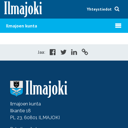
Hyppää sisältöön
Yhteystiedot
Avaa v
Ilmajoen kunta
Jaa:
Ilmajoen kunta
Ilkantie 18
PL 23, 60801 ILMAJOKI