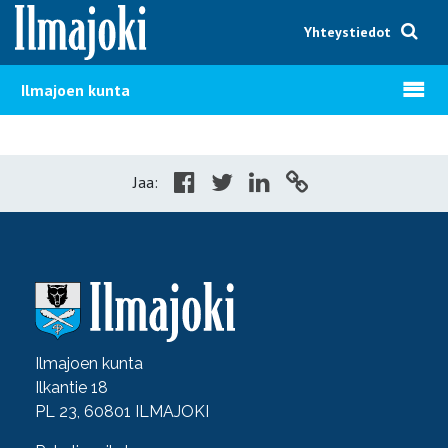
Hyppää sisältöön
Yhteystiedot
Avaa v
Ilmajoen kunta
Jaa:
Ilmajoen kunta
Ilkantie 18
PL 23, 60801 ILMAJOKI