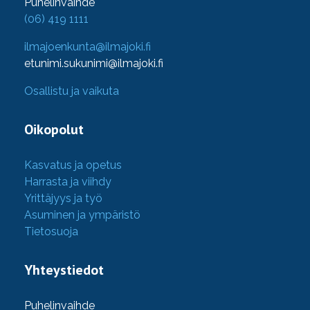
Puhelinvaihde
(06) 419 1111
ilmajoenkunta@ilmajoki.fi
etunimi.sukunimi@ilmajoki.fi
Osallistu ja vaikuta
Oikopolut
Kasvatus ja opetus
Harrasta ja viihdy
Yrittäjyys ja työ
Asuminen ja ympäristö
Tietosuoja
Yhteystiedot
Puhelinvaihde