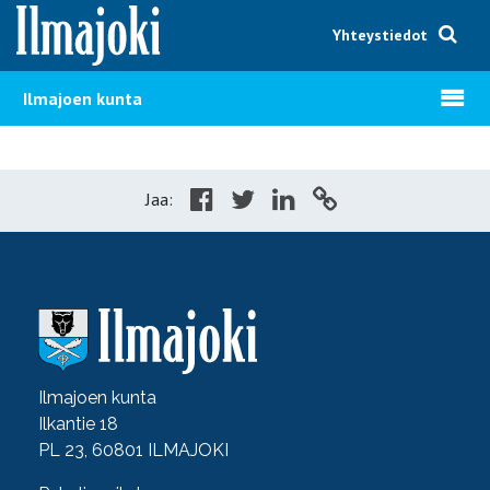
Hyppää sisältöön
Yhteystiedot
Avaa v
Ilmajoen kunta
Jaa:
Ilmajoen kunta
Ilkantie 18
PL 23, 60801 ILMAJOKI