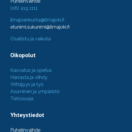
Puhelinvaihde
(06) 419 1111
ilmajoenkunta@ilmajoki.fi
etunimi.sukunimi@ilmajoki.fi
Osallistu ja vaikuta
Oikopolut
Kasvatus ja opetus
Harrasta ja viihdy
Yrittäjyys ja työ
Asuminen ja ympäristö
Tietosuoja
Yhteystiedot
Puhelinvaihde