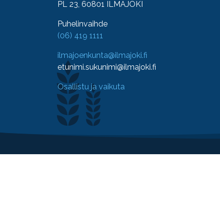
PL 23, 60801 ILMAJOKI
Puhelinvaihde
(06) 419 1111
ilmajoenkunta@ilmajoki.fi
etunimi.sukunimi@ilmajoki.fi
Osallistu ja vaikuta