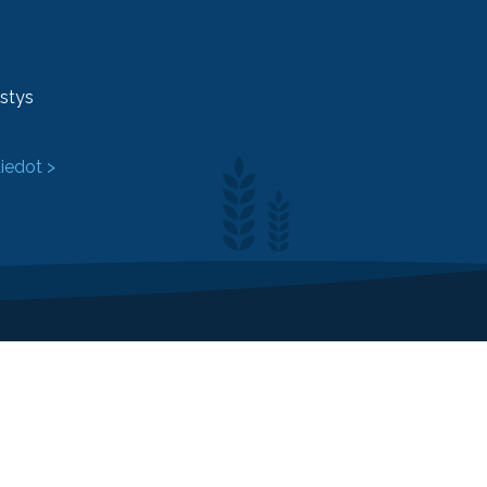
ystys
tiedot >