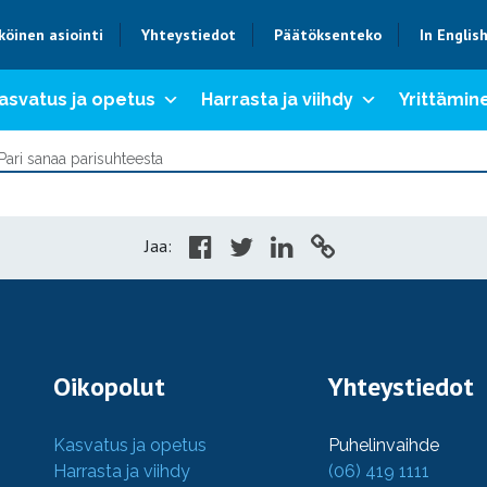
köinen asiointi
Yhteystiedot
Päätöksenteko
In Englis
asvatus ja opetus
Harrasta ja viihdy
Yrittämine
Pari sanaa parisuhteesta
Jaa:
Oikopolut
Yhteystiedot
Kasvatus ja opetus
Puhelinvaihde
Harrasta ja viihdy
(06) 419 1111