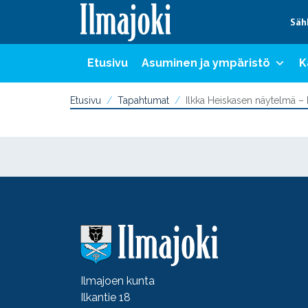
Hyppää sisältöön
Säh
Etusivu
Asuminen ja ympäristö
K
Etusivu
Tapahtumat
Ilkka Heiskasen näytelmä – 
Ilmajoen kunta
Ilkantie 18