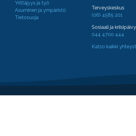
Yrittäjyys ja työ
Terveyskeskus
Asuminen ja ympäristö
(06) 4585 201
Tietosuoja
Sosiaali ja kriisipäiv
044 4700 444
Katso kaikki yhteys