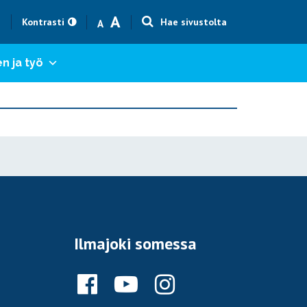
Text size smaller
Text size bigger
A
h
Kontrasti
Hae sivustolta
A
n ja työ
Ilmajoki somessa