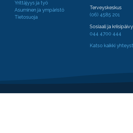
Yrittäjyys ja työ
Terveyskeskus
Asuminen ja ympäristö
(06) 4585 201
Tietosuoja
Sosiaali ja kriisipäiv
044 4700 444
Katso kaikki yhteys