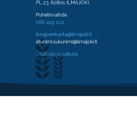
PL 23, 60801 ILMAJOKI
Puhelinvaihde
(06) 419 1111
ilmajoenkunta@ilmajoki.fi
etunimi.sukunimi@ilmajoki.fi
Osallistu ja vaikuta