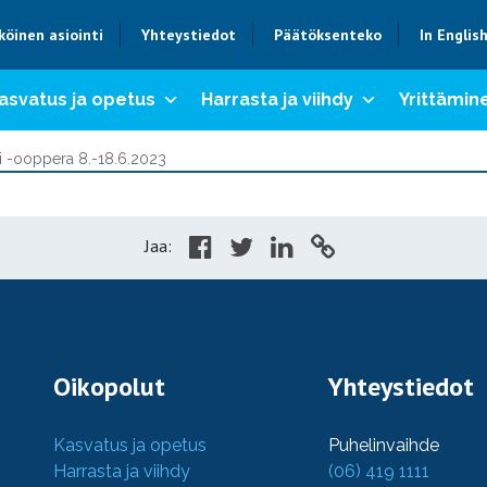
köinen asiointi
Yhteystiedot
Päätöksenteko
In Englis
asvatus ja opetus
Harrasta ja viihdy
Yrittämine
mi -ooppera 8.-18.6.2023
Jaa:
Oikopolut
Yhteystiedot
Kasvatus ja opetus
Puhelinvaihde
Harrasta ja viihdy
(06) 419 1111