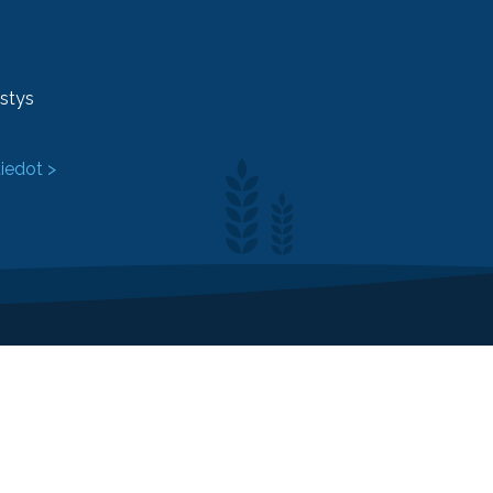
ystys
tiedot >