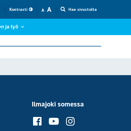
Text size smaller
Text size bigger
A
h
Kontrasti
Hae sivustolta
A
n ja työ
Ilmajoki somessa