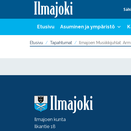
Hyppää sisältöön
Säh
Etusivu
Asuminen ja ympäristö
K
Etusivu
Tapahtumat
Ilmajoen Musiikkijuhlat: Ar
Ilmajoen kunta
Ilkantie 18