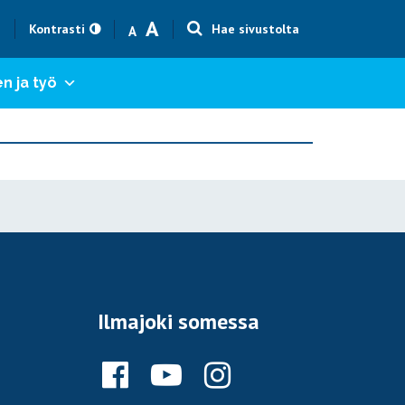
Text size smaller
Text size bigger
A
h
Kontrasti
Hae sivustolta
A
n ja työ
Ilmajoki somessa