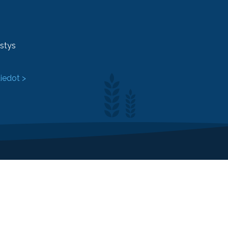
ystys
tiedot >