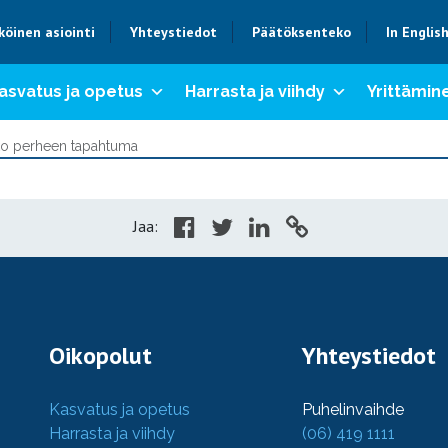
köinen asiointi
Yhteystiedot
Päätöksenteko
In Englis
asvatus ja opetus
Harrasta ja viihdy
Yrittämine
oko perheen tapahtuma
Jaa:
Oikopolut
Yhteystiedot
Kasvatus ja opetus
Puhelinvaihde
Harrasta ja viihdy
(06) 419 1111