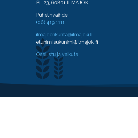
PL 23, 60801 ILMAJOKI
Puhelinvaihde
(06) 419 1111
ilmajoenkunta@ilmajoki.fi
etunimi.sukunimi@ilmajoki.fi
Osallistu ja vaikuta