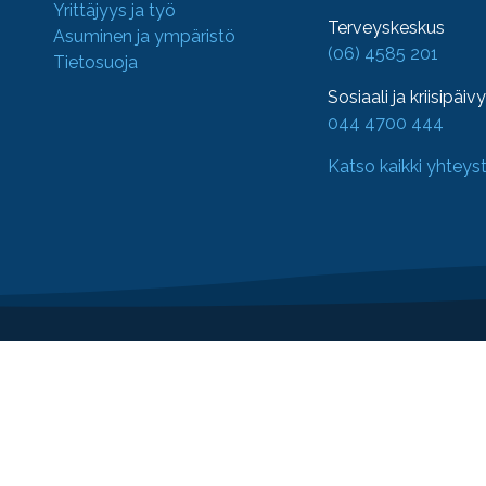
Yrittäjyys ja työ
Terveyskeskus
Asuminen ja ympäristö
(06) 4585 201
Tietosuoja
Sosiaali ja kriisipäiv
044 4700 444
Katso kaikki yhteys