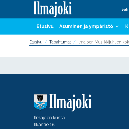
Hyppää sisältöön
Säh
Etusivu
Asuminen ja ympäristö
K
Etusivu
Tapahtumat
Ilmajoen Musiikkijuhlien k
Ilmajoen kunta
Ilkantie 18