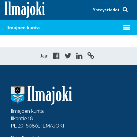
Hyppää sisältöön
Yhteystiedot
Avaa v
Ilmajoen kunta
Jaa:
Ilmajoen kunta
Ilkantie 18
PL 23, 60801 ILMAJOKI