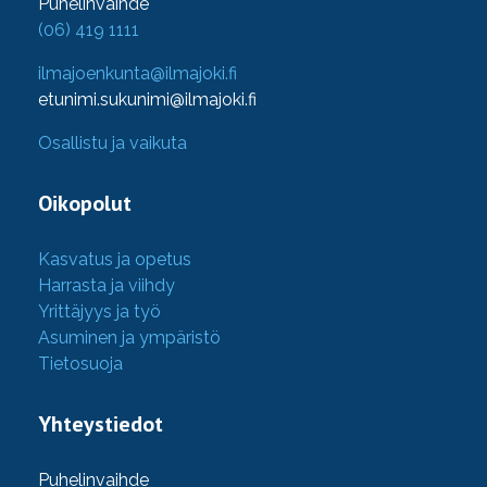
Puhelinvaihde
(06) 419 1111
ilmajoenkunta@ilmajoki.fi
etunimi.sukunimi@ilmajoki.fi
Osallistu ja vaikuta
Oikopolut
Kasvatus ja opetus
Harrasta ja viihdy
Yrittäjyys ja työ
Asuminen ja ympäristö
Tietosuoja
Yhteystiedot
Puhelinvaihde