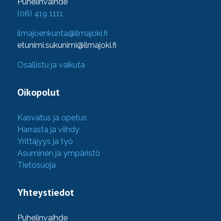
Puhelinvaihde
(06) 419 1111
ilmajoenkunta@ilmajoki.fi
etunimi.sukunimi@ilmajoki.fi
Osallistu ja vaikuta
Oikopolut
Kasvatus ja opetus
Harrasta ja viihdy
Yrittäjyys ja työ
Asuminen ja ympäristö
Tietosuoja
Yhteystiedot
Puhelinvaihde