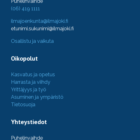
Puhelinvaihde
(06) 419 1111
ilmajoenkunta@ilmajoki.fi
etunimi.sukunimi@ilmajoki.fi
Osallistu ja vaikuta
Oikopolut
Kasvatus ja opetus
Harrasta ja viihdy
Yrittäjyys ja työ
Asuminen ja ympäristö
Tietosuoja
Yhteystiedot
Puhelinvaihde