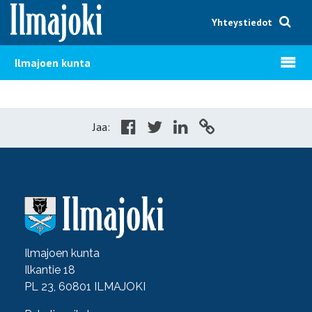
Hyppää sisältöön
Yhteystiedot
Avaa v
Ilmajoen kunta
Jaa:
Ilmajoen kunta
Ilkantie 18
PL 23, 60801 ILMAJOKI