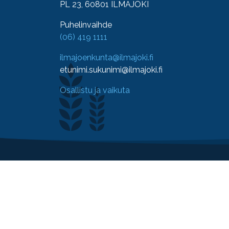
PL 23, 60801 ILMAJOKI
Puhelinvaihde
(06) 419 1111
ilmajoenkunta@ilmajoki.fi
etunimi.sukunimi@ilmajoki.fi
Osallistu ja vaikuta