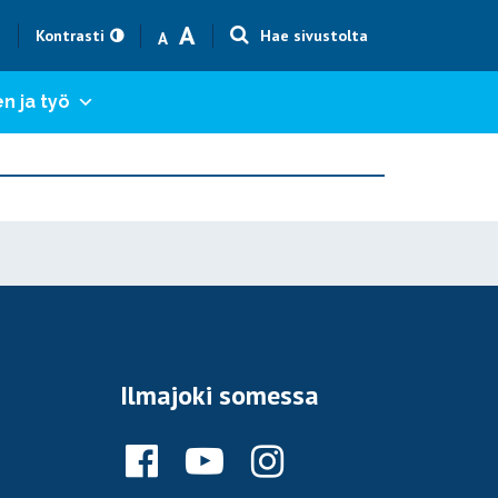
Text size smaller
Text size bigger
A
h
Kontrasti
Hae sivustolta
A
n ja työ
Ilmajoki somessa