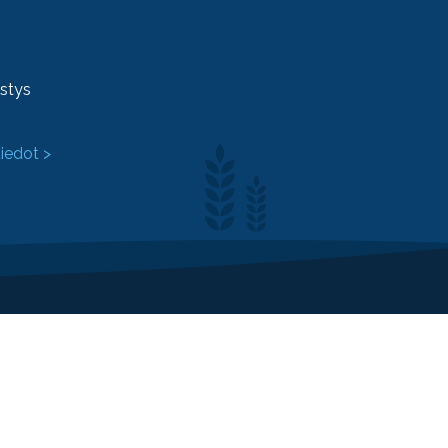
ystys
tiedot >