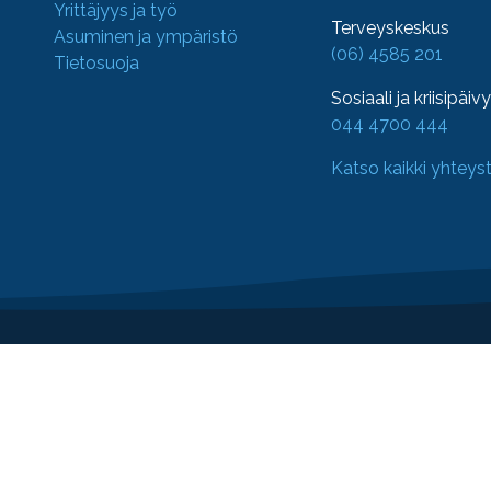
Yrittäjyys ja työ
Terveyskeskus
Asuminen ja ympäristö
(06) 4585 201
Tietosuoja
Sosiaali ja kriisipäiv
044 4700 444
Katso kaikki yhteys