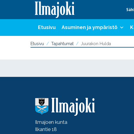
Hyppää sisältöön
Säh
Etusivu
Asuminen ja ympäristö
K
Etusivu
Tapahtumat
Juurakon Hulda
Ilmajoen kunta
Ilkantie 18