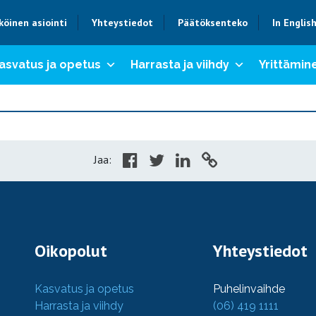
köinen asiointi
Yhteystiedot
Päätöksenteko
In Englis
asvatus ja opetus
Harrasta ja viihdy
Yrittämine
Jaa:
Oikopolut
Yhteystiedot
Kasvatus ja opetus
Puhelinvaihde
Harrasta ja viihdy
(06) 419 1111