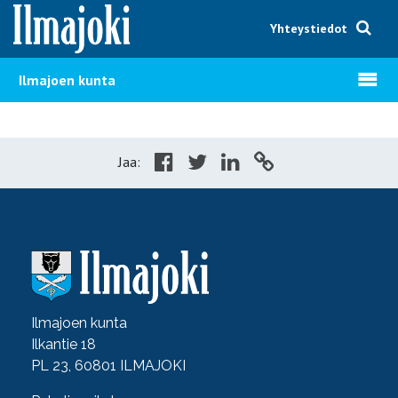
Hyppää sisältöön
Yhteystiedot
Avaa v
Ilmajoen kunta
Jaa:
Ilmajoen kunta
Ilkantie 18
PL 23, 60801 ILMAJOKI