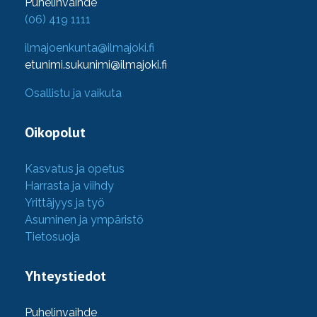
Puhelinvaihde
(06) 419 1111
ilmajoenkunta@ilmajoki.fi
etunimi.sukunimi@ilmajoki.fi
Osallistu ja vaikuta
Oikopolut
Kasvatus ja opetus
Harrasta ja viihdy
Yrittäjyys ja työ
Asuminen ja ympäristö
Tietosuoja
Yhteystiedot
Puhelinvaihde