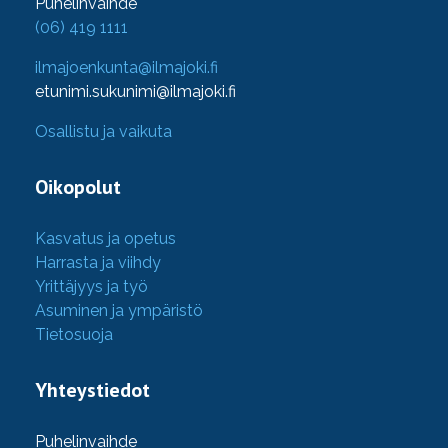
Puhelinvaihde
(06) 419 1111
ilmajoenkunta@ilmajoki.fi
etunimi.sukunimi@ilmajoki.fi
Osallistu ja vaikuta
Oikopolut
Kasvatus ja opetus
Harrasta ja viihdy
Yrittäjyys ja työ
Asuminen ja ympäristö
Tietosuoja
Yhteystiedot
Puhelinvaihde