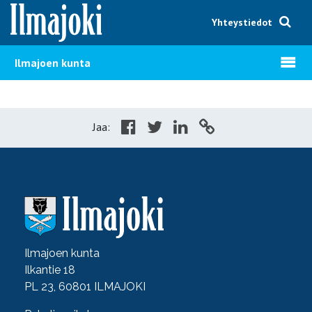
Hyppää sisältöön
Yhteystiedot
Avaa v
Ilmajoen kunta
Jaa:
Ilmajoen kunta
Ilkantie 18
PL 23, 60801 ILMAJOKI