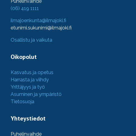
Puhelinvaihde
(06) 419 1111
ilmajoenkunta@ilmajoki.fi
etunimi.sukunimi@ilmajoki.fi
Osallistu ja vaikuta
Oikopolut
Kasvatus ja opetus
Harrasta ja viihdy
Yrittäjyys ja työ
Asuminen ja ympäristö
Tietosuoja
Yhteystiedot
Puhelinvaihde