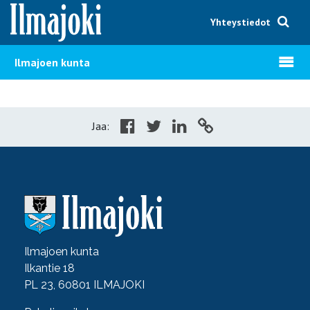
Hyppää sisältöön
Yhteystiedot
Avaa v
Ilmajoen kunta
Jaa:
Ilmajoen kunta
Ilkantie 18
PL 23, 60801 ILMAJOKI