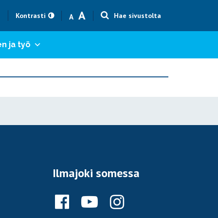
Text size smaller
Text size bigger
A
h
Kontrasti
Hae sivustolta
A
n ja työ
Ilmajoki somessa