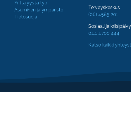
Yrittäjyys ja työ
Terveyskeskus
Asuminen ja ympäristö
(06) 4585 201
Tietosuoja
Sosiaali ja kriisipäiv
044 4700 444
Katso kaikki yhteys