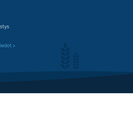
ystys
tiedot >