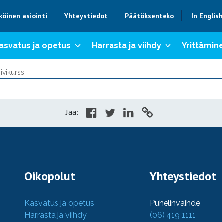
köinen asiointi
Yhteystiedot
Päätöksenteko
In Englis
asvatus ja opetus
Harrasta ja viihdy
Yrittämine
ivikurssi
Jaa:
Oikopolut
Yhteystiedot
Kasvatus ja opetus
Puhelinvaihde
Harrasta ja viihdy
(06) 419 1111