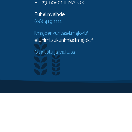
PL 23, 60801 ILMAJOKI
Puhelinvaihde
(06) 419 1111
ilmajoenkunta@ilmajoki.fi
etunimi.sukunimi@ilmajoki.fi
Osallistu ja vaikuta