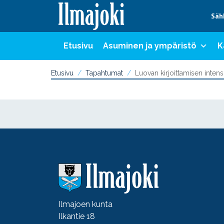
Hyppää sisältöön
Säh
Etusivu
Asuminen ja ympäristö
K
Etusivu
Tapahtumat
Luovan kirjoittamisen intensi
Ilmajoen kunta
Ilkantie 18