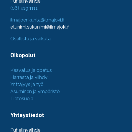
Puhelinvaihde
(06) 419 1111
ilmajoenkunta@ilmajoki.fi
etunimi.sukunimi@ilmajoki.fi
Osallistu ja vaikuta
Oikopolut
Kasvatus ja opetus
Harrasta ja viihdy
Yrittäjyys ja työ
Asuminen ja ympäristö
Tietosuoja
Yhteystiedot
Puhelinvaihde