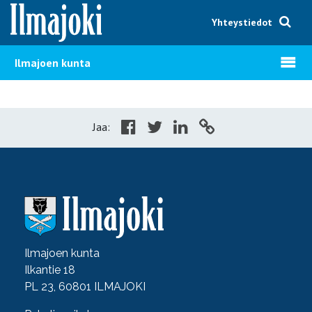
Hyppää sisältöön
Yhteystiedot
Avaa v
Ilmajoen kunta
Jaa:
Ilmajoen kunta
Ilkantie 18
PL 23, 60801 ILMAJOKI