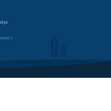
ystys
tiedot >