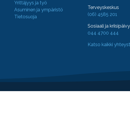
Yrittäjyys ja työ
Terveyskeskus
Asuminen ja ympäristö
(06) 4585 201
Tietosuoja
Sosiaali ja kriisipäiv
044 4700 444
Katso kaikki yhteys