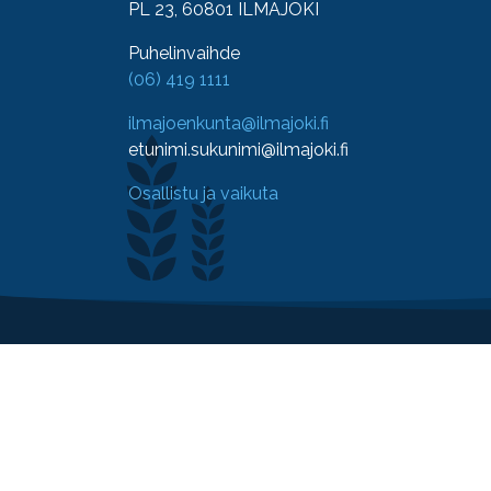
PL 23, 60801 ILMAJOKI
Puhelinvaihde
(06) 419 1111
ilmajoenkunta@ilmajoki.fi
etunimi.sukunimi@ilmajoki.fi
Osallistu ja vaikuta