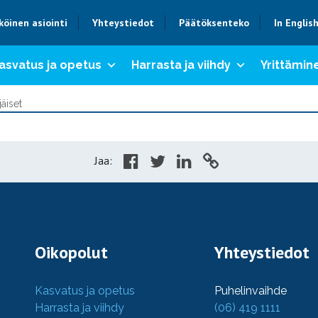
köinen asiointi
Yhteystiedot
Päätöksenteko
In Englis
asvatus ja opetus
Harrasta ja viihdy
Yrittämine
äiset
Jaa:
Oikopolut
Yhteystiedot
Kasvatus ja opetus
Puhelinvaihde
Harrasta ja viihdy
(06) 419 1111