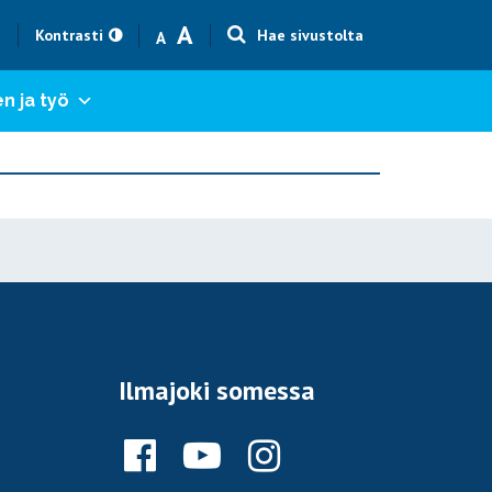
Text size smaller
Text size bigger
A
h
Kontrasti
Hae sivustolta
A
n ja työ
Ilmajoki somessa