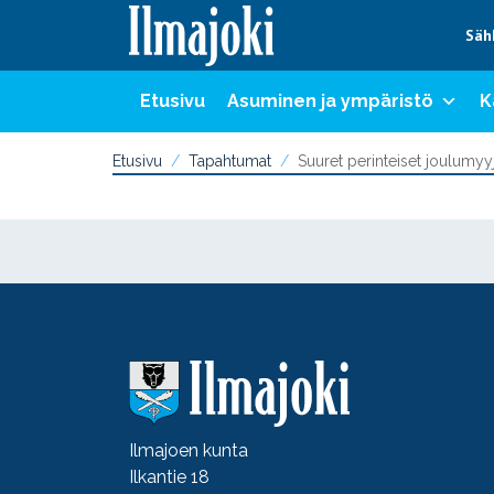
Hyppää sisältöön
Säh
Etusivu
Asuminen ja ympäristö
K
Etusivu
Tapahtumat
Suuret perinteiset joulumyyj
Ilmajoen kunta
Ilkantie 18