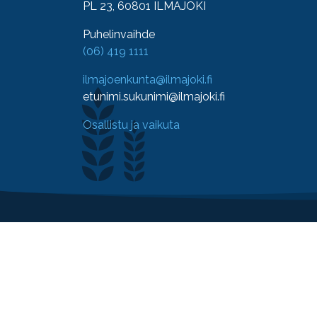
PL 23, 60801 ILMAJOKI
Puhelinvaihde
(06) 419 1111
ilmajoenkunta@ilmajoki.fi
etunimi.sukunimi@ilmajoki.fi
Osallistu ja vaikuta