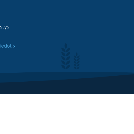
ystys
tiedot >