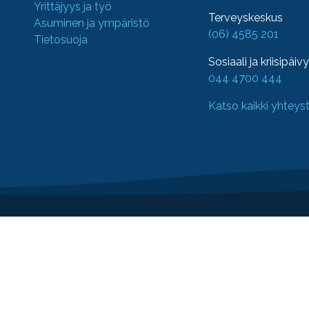
Yrittäjyys ja työ
Terveyskeskus
Asuminen ja ympäristö
(06) 4585 201
Tietosuoja
Sosiaali ja kriisipäiv
044 4700 444
Katso kaikki yhteys