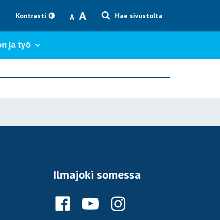
Text size smaller
Text size bigger
A
h
Kontrasti
Hae sivustolta
A
n ja työ
Ilmajoki somessa