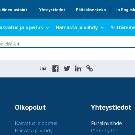
köinen asiointi
Yhteystiedot
Päätöksenteko
In Englis
asvatus ja opetus
Harrasta ja viihdy
Yrittämine
Valelääkäri
Jaa:
Oikopolut
Yhteystiedot
Kasvatus ja opetus
Puhelinvaihde
Harrasta ja viihdy
(06) 419 1111