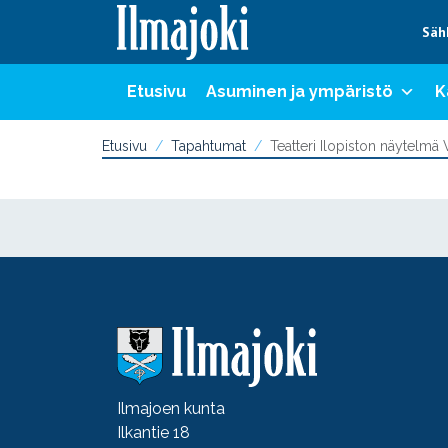
Hyppää sisältöön
Säh
Etusivu
Asuminen ja ympäristö
K
Etusivu
Tapahtumat
Teatteri Ilopiston näytelmä 
Ilmajoen kunta
Ilkantie 18