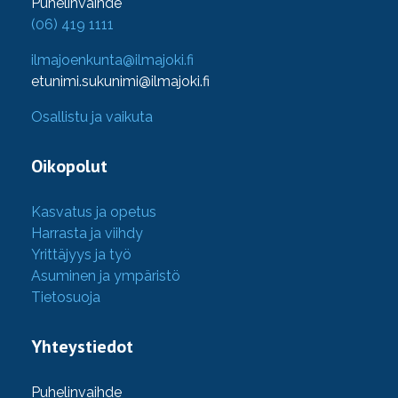
Puhelinvaihde
(06) 419 1111
ilmajoenkunta@ilmajoki.fi
etunimi.sukunimi@ilmajoki.fi
Osallistu ja vaikuta
Oikopolut
Kasvatus ja opetus
Harrasta ja viihdy
Yrittäjyys ja työ
Asuminen ja ympäristö
Tietosuoja
Yhteystiedot
Puhelinvaihde