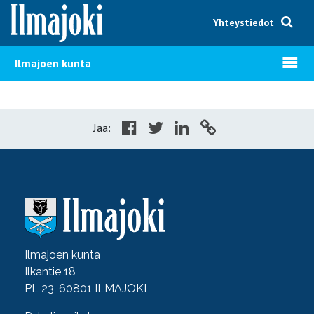
Hyppää sisältöön
Yhteystiedot
Avaa v
Ilmajoen kunta
Jaa:
Ilmajoen kunta
Ilkantie 18
PL 23, 60801 ILMAJOKI