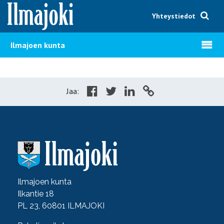
Hyppää sisältöön
Yhteystiedot
Avaa v
Ilmajoen kunta
Jaa:
Ilmajoen kunta
Ilkantie 18
PL 23, 60801 ILMAJOKI