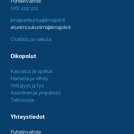
Puhelinvaihde
(06) 419 1111
ilmajoenkunta@ilmajoki.fi
etunimi.sukunimi@ilmajoki.fi
Osallistu ja vaikuta
Oikopolut
Kasvatus ja opetus
Harrasta ja viihdy
Yrittäjyys ja työ
Asuminen ja ympäristö
Tietosuoja
Yhteystiedot
Puhelinvaihde