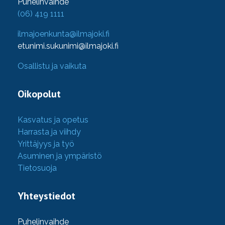
Puhelinvaihde
(06) 419 1111
ilmajoenkunta@ilmajoki.fi
etunimi.sukunimi@ilmajoki.fi
Osallistu ja vaikuta
Oikopolut
Kasvatus ja opetus
Harrasta ja viihdy
Yrittäjyys ja työ
Asuminen ja ympäristö
Tietosuoja
Yhteystiedot
Puhelinvaihde