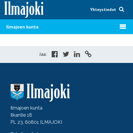
Hyppää sisältöön
Yhteystiedot
Avaa v
Ilmajoen kunta
Jaa:
Ilmajoen kunta
Ilkantie 18
PL 23, 60801 ILMAJOKI