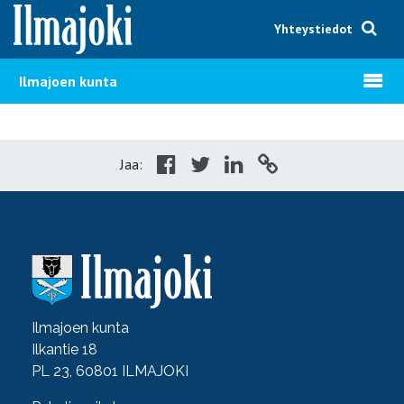
Hyppää sisältöön
Yhteystiedot
Avaa v
Ilmajoen kunta
Jaa:
Ilmajoen kunta
Ilkantie 18
PL 23, 60801 ILMAJOKI