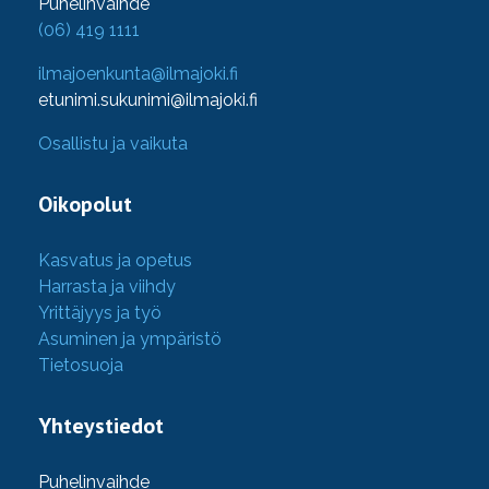
Puhelinvaihde
(06) 419 1111
ilmajoenkunta@ilmajoki.fi
etunimi.sukunimi@ilmajoki.fi
Osallistu ja vaikuta
Oikopolut
Kasvatus ja opetus
Harrasta ja viihdy
Yrittäjyys ja työ
Asuminen ja ympäristö
Tietosuoja
Yhteystiedot
Puhelinvaihde