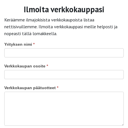
Ilmoita verkkokauppasi
Keräämme ilmajokisista verkkokaupoista listaa
nettisivuillemme. Ilmoita verkkokauppasi meille helposti ja
nopeasti tällä lomakkeella.
Yrityksen nimi
*
Ilmoita
verkkokauppasi
Verkkokaupan osoite
*
Verkkokaupan päätuotteet
*