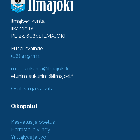
Ilmajoen kunta
Ilkantie 18
PL 23, 60801 ILMAJOKI
Puhelinvaihde
(06) 419 1111
ilmajoenkunta@ilmajoki.fi
etunimi.sukunimi@ilmajoki.fi
Osallistu ja vaikuta
Oikopolut
Kasvatus ja opetus
Harrasta ja viihdy
Yrittäjyys ja työ