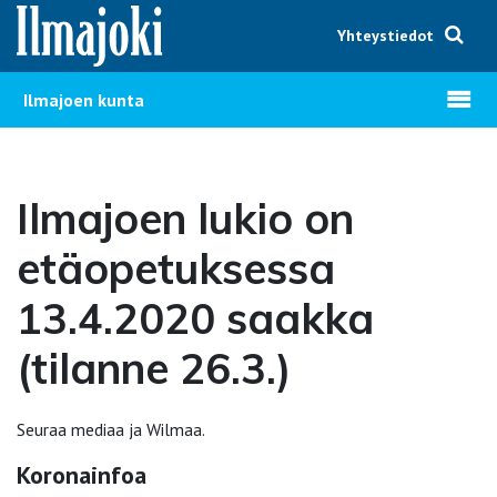
Hyppää sisältöön
Yhteystiedot
Avaa v
Ilmajoen kunta
Ilmajoen lukio on
etäopetuksessa
13.4.2020 saakka
(tilanne 26.3.)
Seuraa mediaa ja Wilmaa.
Koronainfoa