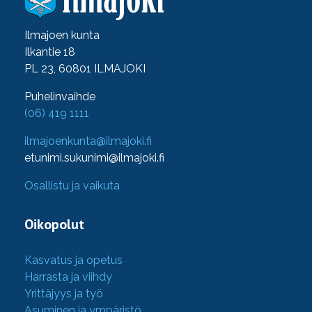
Ilmajoen kunta
Ilkantie 18
PL 23, 60801 ILMAJOKI
Puhelinvaihde
(06) 419 1111
ilmajoenkunta@ilmajoki.fi
etunimi.sukunimi@ilmajoki.fi
Osallistu ja vaikuta
Oikopolut
Kasvatus ja opetus
Harrasta ja viihdy
Yrittäjyys ja työ
Asuminen ja ympäristö