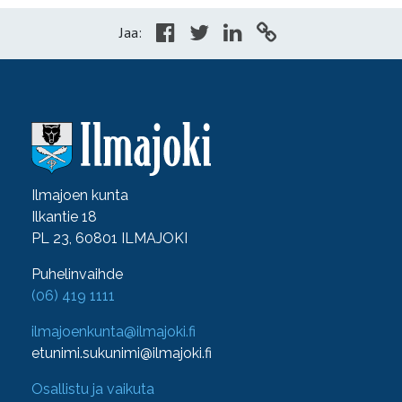
Jaa:
Ilmajoen kunta
Ilkantie 18
PL 23, 60801 ILMAJOKI
Puhelinvaihde
(06) 419 1111
ilmajoenkunta@ilmajoki.fi
etunimi.sukunimi@ilmajoki.fi
Osallistu ja vaikuta