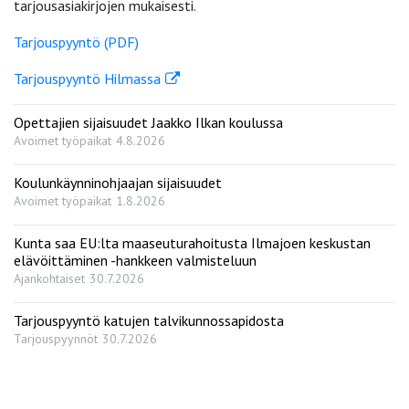
tarjousasiakirjojen mukaisesti.
Tarjouspyyntö (PDF)
Tarjouspyyntö Hilmassa
Opettajien sijaisuudet Jaakko Ilkan koulussa
Avoimet työpaikat
4.8.2026
Koulunkäynninohjaajan sijaisuudet
Avoimet työpaikat
1.8.2026
Kunta saa EU:lta maaseuturahoitusta Ilmajoen keskustan
elävöittäminen -hankkeen valmisteluun
Ajankohtaiset
30.7.2026
Tarjouspyyntö katujen talvikunnossapidosta
Tarjouspyynnöt
30.7.2026