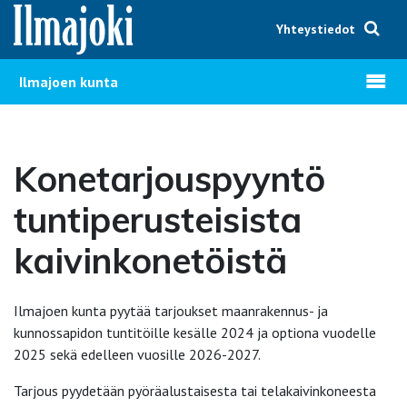
Hyppää sisältöön
Yhteystiedot
Avaa v
Ilmajoen kunta
Konetarjouspyyntö
tuntiperusteisista
kaivinkonetöistä
Ilmajoen kunta pyytää tarjoukset maanrakennus- ja
kunnossapidon tuntitöille kesälle 2024 ja optiona vuodelle
2025 sekä edelleen vuosille 2026-2027.
Tarjous pyydetään pyöräalustaisesta tai telakaivinkoneesta