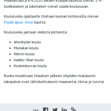
Maanantaista 6.4.2020 alkaen etäopetuksessa olevat 1-9-
luokkalaiset ja lukiolaiset voivat saada kouluruuan.
Kouluruoka oppilaalle tilataan kunnan kotisivuilla olevan
Pyydä apua -sivun
kautta.
Kouluruoka jaetaan viidestä pisteestä:
Ahonkylän koulu
Munakan koulu
Neiron koulu
Jaakko Ilkan koulu
Koskenkorvan koulu
Ruoka noudetaan tilauksen jälkeen ohjeiden mukaisesti.
Jakopäiviä ovat lähtökohtaisesti maanantai, tiistai ja torstai.
Jaa: