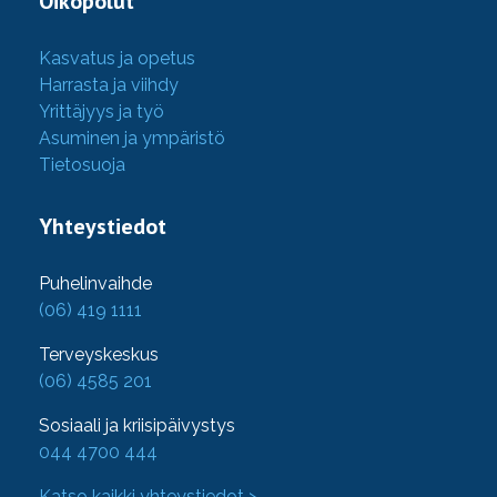
Oikopolut
Kasvatus ja opetus
Harrasta ja viihdy
Yrittäjyys ja työ
Asuminen ja ympäristö
Tietosuoja
Yhteystiedot
Puhelinvaihde
(06) 419 1111
Terveyskeskus
(06) 4585 201
Sosiaali ja kriisipäivystys
044 4700 444
Katso kaikki yhteystiedot >