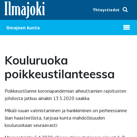
Hyppää sisältöön
Yhteystiedot
Avaa v
Ilmajoen kunta
Kouluruoka
poikkeustilanteessa
Poikkeustilanne koronapandemian aiheuttamien rajoitusten
johdosta jatkuu ainakin 13.5.2020 saakka.
Mikäli ruuan valmistaminen ja hankkiminen on perheessänne
liian haasteellista, tarjoaa kunta mahdollisuuden
kouluruokaan seuraavasti: